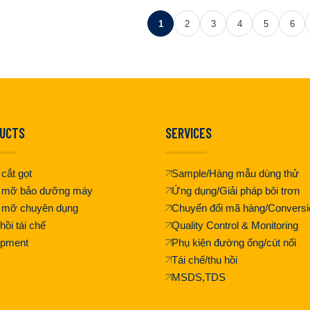
1
2
3
4
5
6
UCTS
SERVICES
cắt gọt
Sample/Hàng mẫu dùng thử
 mỡ bảo dưỡng máy
Ứng dụng/Giải pháp bôi trơn
 mỡ chuyên dụng
Chuyển đổi mã hàng/Conversi
hồi tái chế
Quality Control & Monitoring
ipment
Phụ kiện đường ống/cút nối
Tái chế/thu hồi
MSDS,TDS