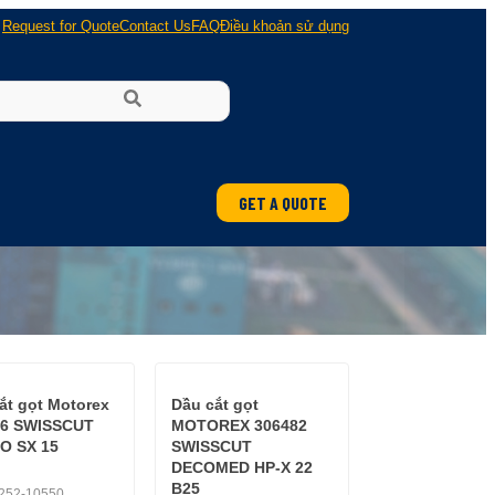
Request for Quote
Contact Us
FAQ
Điều khoản sử dụng
GET A QUOTE
ắt gọt Motorex
Dầu cắt gọt
76 SWISSCUT
MOTOREX 306482
O SX 15
SWISSCUT
DECOMED HP-X 22
B25
252-10550