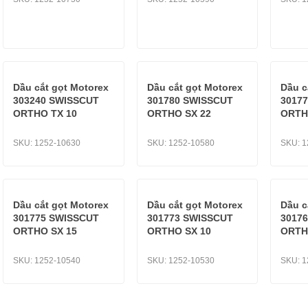
u mỡ cho bộ phận truyền lực
u mỡ cho hệ thống lái và giảm sóc
Dầu cắt gọt Motorex
Dầu cắt gọt Motorex
Dầu c
303240 SWISSCUT
301780 SWISSCUT
3017
ORTHO TX 10
ORTHO SX 22
ORTH
SKU:
1252-10630
SKU:
1252-10580
SKU:
1
Dầu cắt gọt Motorex
Dầu cắt gọt Motorex
Dầu c
301775 SWISSCUT
301773 SWISSCUT
3017
ORTHO SX 15
ORTHO SX 10
ORTH
SKU:
1252-10540
SKU:
1252-10530
SKU:
1