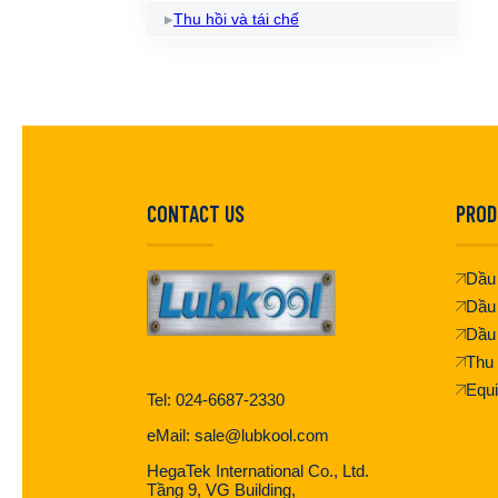
Thu hồi và tái chế
CONTACT US
PROD
Dầu 
Dầu
Dầu
Thu 
Equ
Tel: 024-6687-2330
eMail: sale@lubkool.com
HegaTek International Co., Ltd.
Tầng 9, VG Building,