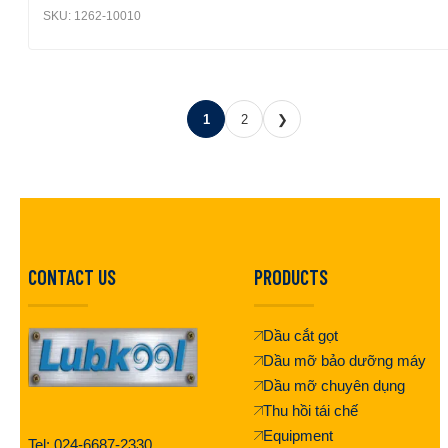
SKU:
1262-10010
1
2
❯
CONTACT US
PRODUCTS
Dầu cắt gọt
Dầu mỡ bảo dưỡng máy
Dầu mỡ chuyên dụng
Thu hồi tái chế
Equipment
Tel: 024-6687-2330