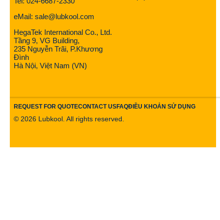
Tel: 024-6687-2330
eMail: sale@lubkool.com
HegaTek International Co., Ltd.
Tầng 9, VG Building,
235 Nguyễn Trãi, P.Khương
Đình
Hà Nội, Việt Nam (VN)
REQUEST FOR QUOTE
CONTACT US
FAQ
ĐIỀU KHOẢN SỬ DỤNG
©
2026
Lubkool. All rights reserved.