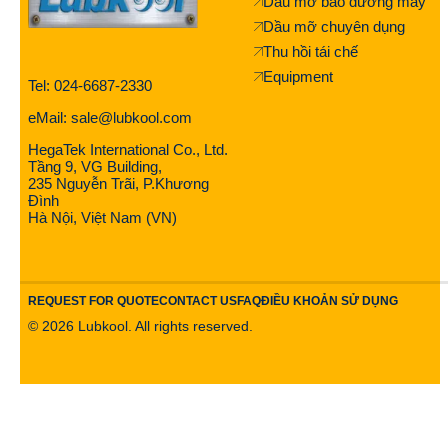
Dầu mỡ bảo dưỡng máy
Dầu mỡ chuyên dụng
Thu hồi tái chế
Equipment
Tel: 024-6687-2330
eMail: sale@lubkool.com
HegaTek International Co., Ltd.
Tầng 9, VG Building,
235 Nguyễn Trãi, P.Khương
Đình
Hà Nội, Việt Nam (VN)
REQUEST FOR QUOTE
CONTACT US
FAQ
ĐIỀU KHOẢN SỬ DỤNG
©
2026
Lubkool. All rights reserved.