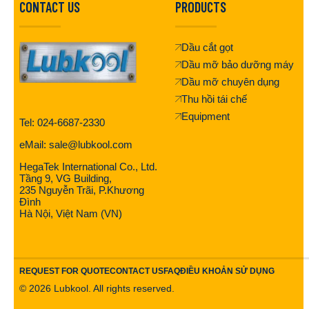
CONTACT US
PRODUCTS
Dầu cắt gọt
Dầu mỡ bảo dưỡng máy
Dầu mỡ chuyên dụng
Thu hồi tái chế
Equipment
Tel: 024-6687-2330
eMail: sale@lubkool.com
HegaTek International Co., Ltd.
Tầng 9, VG Building,
235 Nguyễn Trãi, P.Khương
Đình
Hà Nội, Việt Nam (VN)
REQUEST FOR QUOTE
CONTACT US
FAQ
ĐIỀU KHOẢN SỬ DỤNG
©
2026
Lubkool. All rights reserved.