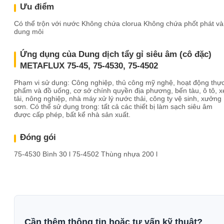
Ưu điểm
Có thể trộn với nước Không chứa clorua Không chứa phốt phát và
dung môi
Ứng dụng của Dung dịch tẩy gỉ siêu âm (cô đặc)
METAFLUX 75-45, 75-4530, 75-4502
Phạm vi sử dụng: Công nghiệp, thủ công mỹ nghệ, hoạt động thự
phẩm và đồ uống, cơ sở chính quyền địa phương, bến tàu, ô tô, x
tải, nông nghiệp, nhà máy xử lý nước thải, công ty vệ sinh, xưởng
sơn. Có thể sử dụng trong: tất cả các thiết bị làm sạch siêu âm
được cấp phép, bất kể nhà sản xuất.
Đóng gói
75-4530 Bình 30 l 75-4502 Thùng nhựa 200 l
Cần thêm thông tin hoặc tư vấn kỹ thuật?