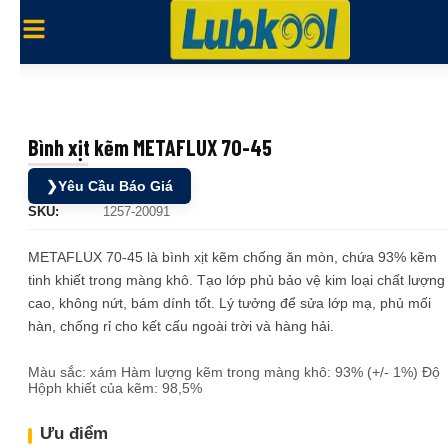
Bình xịt kẽm METAFLUX 70-45
❯
Yêu Cầu Báo Giá
SKU:
1257-20091
METAFLUX 70-45 là bình xịt kẽm chống ăn mòn, chứa 93% kẽm
tinh khiết trong màng khô. Tạo lớp phủ bảo vệ kim loại chất lượng
cao, không nứt, bám dính tốt. Lý tưởng để sửa lớp mạ, phủ mối
hàn, chống rỉ cho kết cấu ngoài trời và hàng hải.
Màu sắc: xám Hàm lượng kẽm trong màng khô: 93% (+/- 1%) Độ
Hộph khiết của kẽm: 98,5%
Ưu điểm