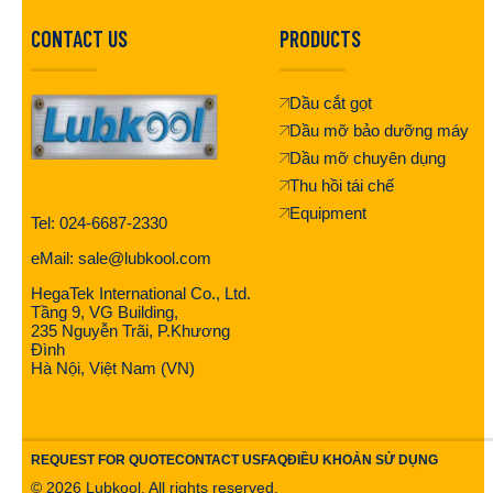
CONTACT US
PRODUCTS
Dầu cắt gọt
Dầu mỡ bảo dưỡng máy
Dầu mỡ chuyên dụng
Thu hồi tái chế
Equipment
Tel: 024-6687-2330
eMail: sale@lubkool.com
HegaTek International Co., Ltd.
Tầng 9, VG Building,
235 Nguyễn Trãi, P.Khương
Đình
Hà Nội, Việt Nam (VN)
REQUEST FOR QUOTE
CONTACT US
FAQ
ĐIỀU KHOẢN SỬ DỤNG
©
2026
Lubkool. All rights reserved.