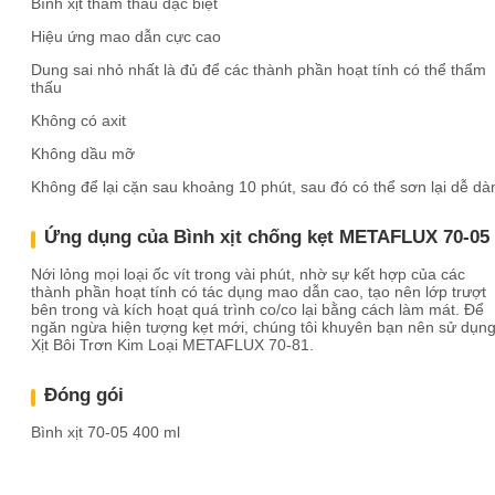
Bình xịt thẩm thấu đặc biệt
Hiệu ứng mao dẫn cực cao
Dung sai nhỏ nhất là đủ để các thành phần hoạt tính có thể thẩm
thấu
Không có axit
Không dầu mỡ
Không để lại cặn sau khoảng 10 phút, sau đó có thể sơn lại dễ dà
Ứng dụng của Bình xịt chống kẹt METAFLUX 70-05
Nới lỏng mọi loại ốc vít trong vài phút, nhờ sự kết hợp của các
thành phần hoạt tính có tác dụng mao dẫn cao, tạo nên lớp trượt
bên trong và kích hoạt quá trình co/co lại bằng cách làm mát. Để
ngăn ngừa hiện tượng kẹt mới, chúng tôi khuyên bạn nên sử dụn
Xịt Bôi Trơn Kim Loại METAFLUX 70-81.
Đóng gói
Bình xịt 70-05 400 ml