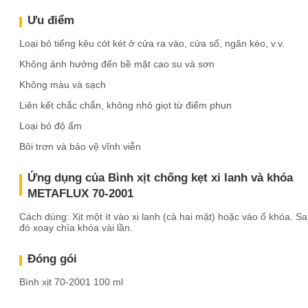
Ưu điểm
Loại bỏ tiếng kêu cót két ở cửa ra vào, cửa sổ, ngăn kéo, v.v.
Không ảnh hưởng đến bề mặt cao su và sơn
Không màu và sạch
Liên kết chắc chắn, không nhỏ giọt từ điểm phun
Loại bỏ độ ẩm
Bôi trơn và bảo vệ vĩnh viễn
Ứng dụng của Bình xịt chống kẹt xi lanh và khóa
METAFLUX 70-2001
Cách dùng: Xịt một ít vào xi lanh (cả hai mặt) hoặc vào ổ khóa. S
đó xoay chìa khóa vài lần.
Đóng gói
Bình xịt 70-2001 100 ml