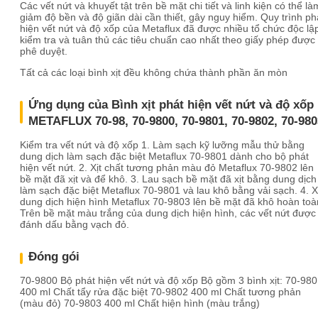
Các vết nứt và khuyết tật trên bề mặt chi tiết và linh kiện có thể là
giảm độ bền và độ giãn dài cần thiết, gây nguy hiểm. Quy trình ph
hiện vết nứt và độ xốp của Metaflux đã được nhiều tổ chức độc lậ
kiểm tra và tuân thủ các tiêu chuẩn cao nhất theo giấy phép được
phê duyệt.
Tất cả các loại bình xịt đều không chứa thành phần ăn mòn
Ứng dụng của Bình xịt phát hiện vết nứt và độ xốp
METAFLUX 70-98, 70-9800, 70-9801, 70-9802, 70-980
Kiểm tra vết nứt và độ xốp 1. Làm sạch kỹ lưỡng mẫu thử bằng
dung dịch làm sạch đặc biệt Metaflux 70-9801 dành cho bộ phát
hiện vết nứt. 2. Xịt chất tương phản màu đỏ Metaflux 70-9802 lên
bề mặt đã xịt và để khô. 3. Lau sạch bề mặt đã xịt bằng dung dịch
làm sạch đặc biệt Metaflux 70-9801 và lau khô bằng vải sạch. 4. X
dung dịch hiện hình Metaflux 70-9803 lên bề mặt đã khô hoàn toà
Trên bề mặt màu trắng của dung dịch hiện hình, các vết nứt được
đánh dấu bằng vạch đỏ.
Đóng gói
70-9800 Bộ phát hiện vết nứt và độ xốp Bộ gồm 3 bình xịt: 70-98
400 ml Chất tẩy rửa đặc biệt 70-9802 400 ml Chất tương phản
(màu đỏ) 70-9803 400 ml Chất hiện hình (màu trắng)