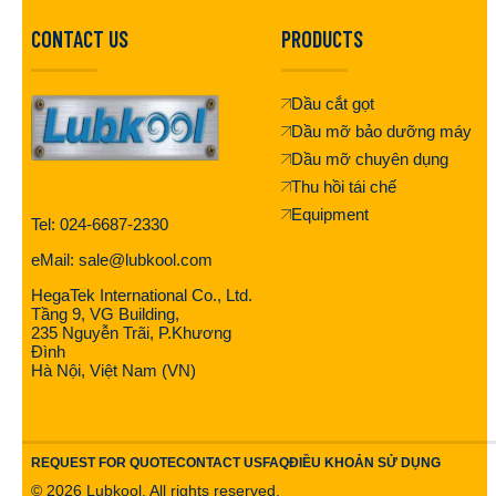
CONTACT US
PRODUCTS
Dầu cắt gọt
Dầu mỡ bảo dưỡng máy
Dầu mỡ chuyên dụng
Thu hồi tái chế
Equipment
Tel: 024-6687-2330
eMail: sale@lubkool.com
HegaTek International Co., Ltd.
Tầng 9, VG Building,
235 Nguyễn Trãi, P.Khương
Đình
Hà Nội, Việt Nam (VN)
REQUEST FOR QUOTE
CONTACT US
FAQ
ĐIỀU KHOẢN SỬ DỤNG
©
2026
Lubkool. All rights reserved.