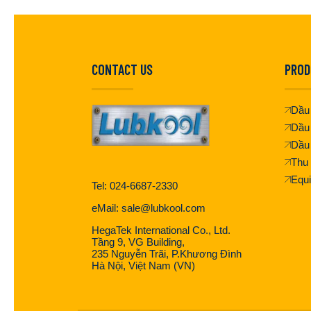
CONTACT US
PROD
Dầu 
Dầu
Dầu
Thu 
Equ
Tel: 024-6687-2330
eMail: sale@lubkool.com
HegaTek International Co., Ltd.
Tầng 9, VG Building,
235 Nguyễn Trãi, P.Khương Đình
Hà Nội, Việt Nam (VN)