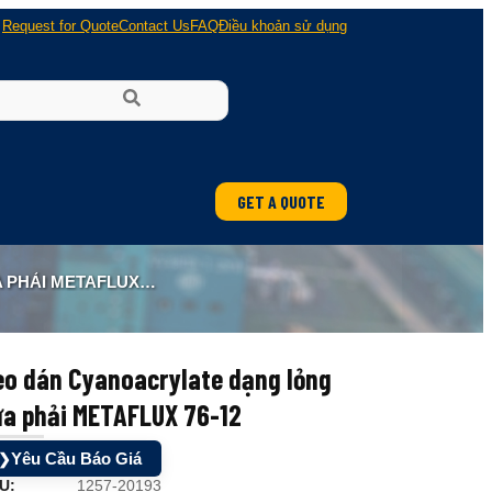
Request for Quote
Contact Us
FAQ
Điều khoản sử dụng
GET A QUOTE
 METAFLUX 76-12
eo dán Cyanoacrylate dạng lỏng
ừa phải METAFLUX 76-12
Yêu Cầu Báo Giá
❯
U:
1257-20193