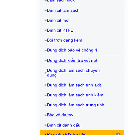
Làm sạch inox
Dầu làm mát máy cắt Laser
Kem chống kẹt
Dầ
Bình xịt làm sạch
Bình xịt mỡ bôi trơn
Dầ
Bình xịt mỡ
Làm sạch và bảo vệ máy
Bình xịt PTFE
Dầu NyeTact
Bôi trơn dạng kem
Dung dịch bảo vệ chống rỉ
Dung dịch kiểm tra vết nứt
Dung dịch làm sạch chuyên
dụng
Dung dịch làm sạch tính axit
Dung dịch làm sạch tính kiềm
Dung dịch làm sạch trung tính
Bảo vệ da tay
Bình xịt đánh dấu
Keo và chất bịt kín