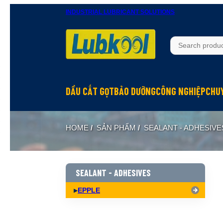
INDUSTRIAL LUBRICANT SOLUTIONS
DẦU CẮT GỌT
BẢO DƯỠNG
CÔNG NGHIỆP
CHU
Dầu SWISSCUT
Dầu trục máy
Dầu công nghiệp
Dầ
HOME
/
SẢN PHẨM
/
SEALANT - ADHESIVE
Dầu SWISSCUT MICRO
Dầu thủy lực
Mỡ đa năng
Dầ
Dầu SWISSCOOL
Dầu hộp số
Kem bôi trơn côn
Mỡ
Dầu cắt xung điện EDM
Dầu làm mát
Mỡ EP High Perf
Dầ
SEALANT - ADHESIVES
Dầu SWISSFORMING
Dầu máy nén khí
Bôi trơn khô
Dầ
EPPLE
Dầu SWISSGRIND ZOOM
Dầu rãnh trượt
Mỡ lắp ráp
Mỡ
Dầu cắt gọt đa năng
Mỡ chịu nhiệt
Mỡ tuổi thọ cao
Dầ