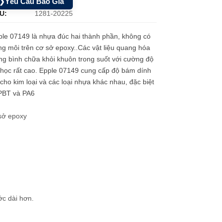
Yêu Cầu Báo Giá
❯
U:
1281-20225
le 07149 là nhựa đúc hai thành phần, không có
g môi trên cơ sở epoxy..Các vật liệu quang hóa
ng bình chữa khỏi khuôn trong suốt với cường độ
học rất cao. Epple 07149 cung cấp độ bám dính
 cho kim loại và các loại nhựa khác nhau, đặc biệt
 PBT và PA6
 sở epoxy
ớc dài hơn.