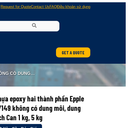
Request for Quote
Contact Us
FAQ
Điều khoản sử dụng
GET A QUOTE
TÍCH CAN 1 KG, 5 KG
ựa epoxy hai thành phần Epple
7149 không có dung môi, dung
ch Can 1 kg, 5 kg