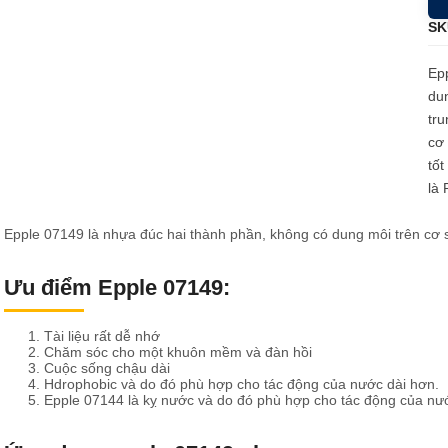
u mỡ cho bộ phận truyền lực
SK
u mỡ cho hệ thống lái và giảm sóc
Epp
dun
tru
cơ 
tốt
là
Epple 07149 là nhựa đúc hai thành phần, không có dung môi trên cơ
Ưu điểm Epple 07149:
Tài liệu rất dễ nhớ
Chăm sóc cho một khuôn mềm và đàn hồi
Cuộc sống chậu dài
Hdrophobic và do đó phù hợp cho tác động của nước dài hơn.
Epple 07144 là kỵ nước và do đó phù hợp cho tác động của nư