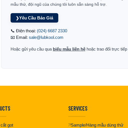
mẫu thử, đội ngũ của chúng tôi luôn sẵn sàng hỗ trợ.
Yêu Cầu Báo Giá
❯
📞 Điện thoại:
(024) 6687 2330
📧 Email:
sale@lubkool.com
Hoặc gửi yêu cầu qua
biểu mẫu liên hệ
hoặc trao đổi trực tiế
UCTS
SERVICES
cắt gọt
Sample/Hàng mẫu dùng thử