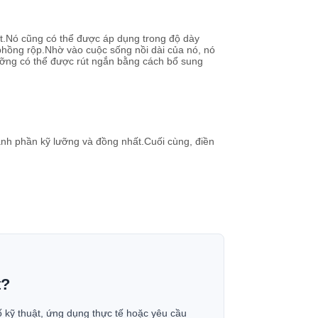
t.Nó cũng có thể được áp dụng trong độ dày
phồng rộp.Nhờ vào cuộc sống nồi dài của nó, nó
ưỡng có thể được rút ngắn bằng cách bổ sung
nh phần kỹ lưỡng và đồng nhất.Cuối cùng, điền
t?
ố kỹ thuật, ứng dụng thực tế hoặc yêu cầu