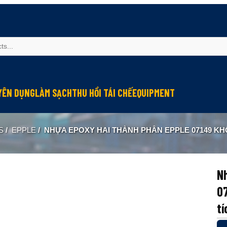
YÊN DỤNG
LÀM SẠCH
THU HỒI TÁI CHẾ
EQUIPMENT
u mỡ cho đầu nối connector
Làm sạch và bảo vệ máy
Thu hồi hơi dầu
Module bôi trơn
S
/
EPPLE
/
NHỰA EPOXY HAI THÀNH PHẦN EPPLE 07149 KHÔNG CÓ DUNG MÔI, DUNG 
u mỡ cho hệ thống điện
Lớp phủ chống ma sát
Tái chế dầu thải
Kiểm tra và quan trắc
g nghiệp
 chống kẹt
Lớp phủ chống rỉ
ormance
u bảo dưỡng cáp
Lớp phủ bảo vệ
Nh
u mỡ cho tiếp điểm đóng cắt
Chống cứng nước làm mát
0
 dẫn điện
Làm sạch công nghiệp
tí
u mỡ cho máy in