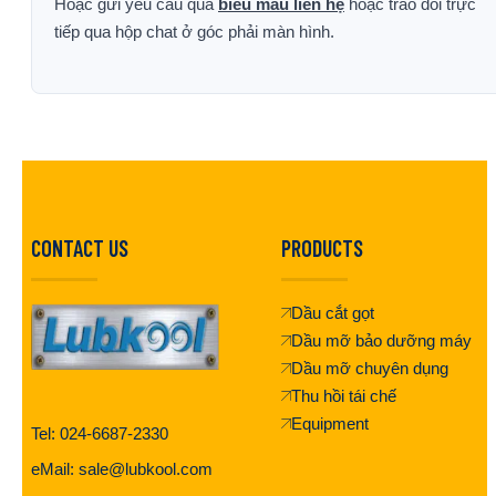
Hoặc gửi yêu cầu qua
biểu mẫu liên hệ
hoặc trao đổi trực
tiếp qua hộp chat ở góc phải màn hình.
CONTACT US
PRODUCTS
Dầu cắt gọt
Dầu mỡ bảo dưỡng máy
Dầu mỡ chuyên dụng
Thu hồi tái chế
Equipment
Tel: 024-6687-2330
eMail: sale@lubkool.com