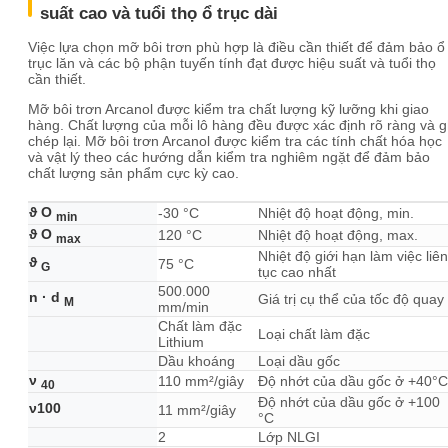
suất cao và tuổi thọ ổ trục dài
Việc lựa chọn mỡ bôi trơn phù hợp là điều cần thiết để đảm bảo ổ
trục lăn và các bộ phận tuyến tính đạt được hiệu suất và tuổi thọ
cần thiết.
Mỡ bôi trơn Arcanol được kiểm tra chất lượng kỹ lưỡng khi giao
hàng. Chất lượng của mỗi lô hàng đều được xác định rõ ràng và g
chép lại. Mỡ bôi trơn Arcanol được kiểm tra các tính chất hóa học
và vật lý theo các hướng dẫn kiểm tra nghiêm ngặt để đảm bảo
chất lượng sản phẩm cực kỳ cao.
ϑ O
-30 °C
Nhiệt độ hoạt động, min.
min
ϑ O
120 °C
Nhiệt độ hoạt động, max.
max
Nhiệt độ giới hạn làm việc liên
ϑ
75 °C
G
tục cao nhất
500.000
n · d
Giá trị cụ thể của tốc độ quay
M
mm/min
Chất làm đặc
Loại chất làm đặc
Lithium
Dầu khoáng
Loại dầu gốc
ν
110 mm²/giây
Độ nhớt của dầu gốc ở +40°C
40
Độ nhớt của dầu gốc ở +100
ν100
11 mm²/giây
°C
2
Lớp NLGI