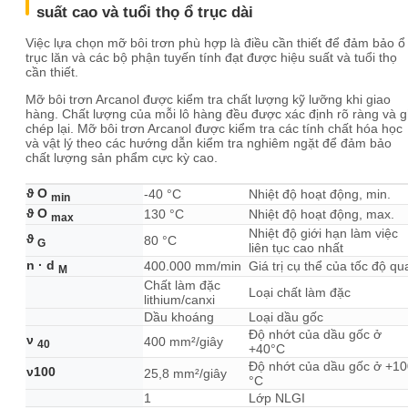
suất cao và tuổi thọ ổ trục dài
Việc lựa chọn mỡ bôi trơn phù hợp là điều cần thiết để đảm bảo ổ
trục lăn và các bộ phận tuyến tính đạt được hiệu suất và tuổi thọ
cần thiết.
Mỡ bôi trơn Arcanol được kiểm tra chất lượng kỹ lưỡng khi giao
hàng. Chất lượng của mỗi lô hàng đều được xác định rõ ràng và g
chép lại. Mỡ bôi trơn Arcanol được kiểm tra các tính chất hóa học
và vật lý theo các hướng dẫn kiểm tra nghiêm ngặt để đảm bảo
chất lượng sản phẩm cực kỳ cao.
ϑ O
-40 °C
Nhiệt độ hoạt động, min.
min
ϑ O
130 °C
Nhiệt độ hoạt động, max.
max
Nhiệt độ giới hạn làm việc
ϑ
80 °C
G
liên tục cao nhất
n · d
400.000 mm/min
Giá trị cụ thể của tốc độ qu
M
Chất làm đặc
Loại chất làm đặc
lithium/canxi
Dầu khoáng
Loại dầu gốc
Độ nhớt của dầu gốc ở
ν
400 mm²/giây
40
+40°C
Độ nhớt của dầu gốc ở +10
ν100
25,8 mm²/giây
°C
1
Lớp NLGI