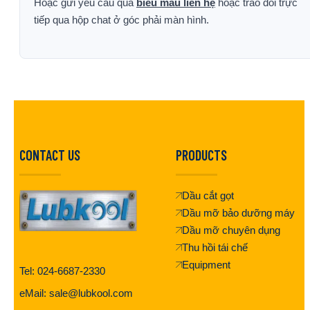
Hoặc gửi yêu cầu qua
biểu mẫu liên hệ
hoặc trao đổi trực
tiếp qua hộp chat ở góc phải màn hình.
CONTACT US
PRODUCTS
Dầu cắt gọt
Dầu mỡ bảo dưỡng máy
Dầu mỡ chuyên dụng
Thu hồi tái chế
Equipment
Tel: 024-6687-2330
eMail: sale@lubkool.com