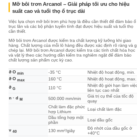
Mỡ bôi trơn Arcanol – Giải pháp tối ưu cho hiệu
suất cao và tuổi thọ ổ trục dài
Việc lựa chọn mỡ bôi trơn phù hợp là điều cần thiết để đảm bảo ổ
trục lăn và các bộ phận tuyến tính đạt được hiệu suất và tuổi thọ
cần thiết.
Mỡ bôi trơn Arcanol được kiểm tra chất lượng kỹ lưỡng khi giao
hàng. Chất lượng của mỗi lô hàng đều được xác định rõ ràng và g
chép lại. Mỡ bôi trơn Arcanol được kiểm tra các tính chất hóa học
và vật lý theo các hướng dẫn kiểm tra nghiêm ngặt để đảm bảo
chất lượng sản phẩm cực kỳ cao.
ϑ O
-35 °C
Nhiệt độ hoạt động, min.
min
ϑ O
160 °C
Nhiệt độ hoạt động, max.
max
Nhiệt độ giới hạn làm việ
ϑ
110 °C
G
liên tục cao nhất
Giá trị cụ thể của tốc độ
n · d
500.000 mm/min
M
quay
Chất làm đặc phức
Loại chất làm đặc
hợp Lithium
Dầu tổng hợp một
Loại dầu gốc
phần
Độ nhớt của dầu gốc ở
ν
130 mm²/giây
40
+40°C