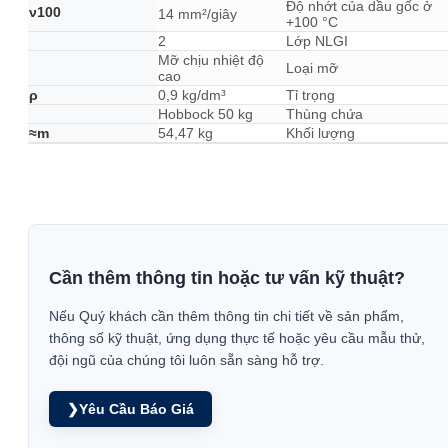
Độ nhớt của dầu gốc ở
ν100
14 mm²/giây
+100 °C
2
Lớp NLGI
Mỡ chịu nhiệt độ
Loại mỡ
cao
ρ
0,9 kg/dm³
Tỉ trọng
Hobbock 50 kg
Thùng chứa
≈m
54,47 kg
Khối lượng
Cần thêm thông tin hoặc tư vấn kỹ thuật?
Nếu Quý khách cần thêm thông tin chi tiết về sản phẩm,
thông số kỹ thuật, ứng dụng thực tế hoặc yêu cầu mẫu thử,
đội ngũ của chúng tôi luôn sẵn sàng hỗ trợ.
❯
Yêu Cầu Báo Giá