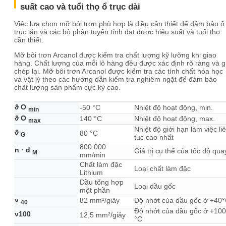
suất cao và tuổi thọ ổ trục dài
Việc lựa chọn mỡ bôi trơn phù hợp là điều cần thiết để đảm bảo ổ
trục lăn và các bộ phận tuyến tính đạt được hiệu suất và tuổi thọ
cần thiết.
Mỡ bôi trơn Arcanol được kiểm tra chất lượng kỹ lưỡng khi giao
hàng. Chất lượng của mỗi lô hàng đều được xác định rõ ràng và g
chép lại. Mỡ bôi trơn Arcanol được kiểm tra các tính chất hóa học
và vật lý theo các hướng dẫn kiểm tra nghiêm ngặt để đảm bảo
chất lượng sản phẩm cực kỳ cao.
ϑ O
-50 °C
Nhiệt độ hoạt động, min.
min
ϑ O
140 °C
Nhiệt độ hoạt động, max.
max
Nhiệt độ giới hạn làm việc li
ϑ
80 °C
G
tục cao nhất
800.000
n · d
Giá trị cụ thể của tốc độ qua
M
mm/min
Chất làm đặc
Loại chất làm đặc
Lithium
Dầu tổng hợp
Loại dầu gốc
một phần
ν
82 mm²/giây
Độ nhớt của dầu gốc ở +40
40
Độ nhớt của dầu gốc ở +100
ν100
12,5 mm²/giây
°C