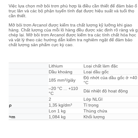
Việc lựa chọn mỡ bôi trơn phù hợp là điều cần thiết để đảm bảo ổ
trục lăn và các bộ phận tuyến tính đạt được hiệu suất và tuổi thọ
cần thiết.
Mỡ bôi trơn Arcanol được kiểm tra chất lượng kỹ lưỡng khi giao
hàng. Chất lượng của mỗi lô hàng đều được xác định rõ ràng và g
chép lại. Mỡ bôi trơn Arcanol được kiểm tra các tính chất hóa học
và vật lý theo các hướng dẫn kiểm tra nghiêm ngặt để đảm bảo
chất lượng sản phẩm cực kỳ cao.
Lithium
Loại chất làm đặc
Dầu khoáng
Loại dầu gốc
Độ nhớt của dầu gốc ở +40
185 mm²/giây
°C
–20 °C ... +110
Dải nhiệt độ hoạt động
°C
2
Lớp NLGI
ρ
1,35 kg/dm³
Tỉ trọng
Lon 1 kg
Thùng chứa
≈m
1,084 kg
Khối lượng