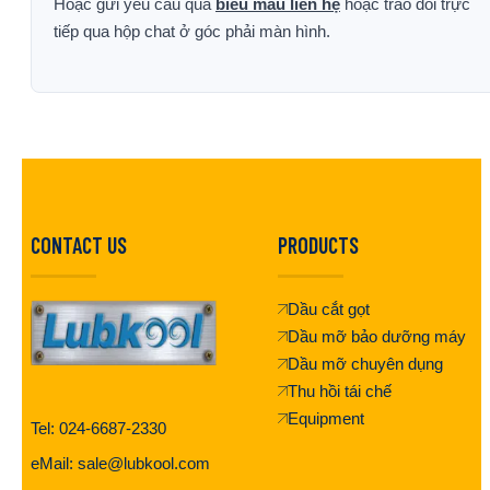
Hoặc gửi yêu cầu qua
biểu mẫu liên hệ
hoặc trao đổi trực
tiếp qua hộp chat ở góc phải màn hình.
CONTACT US
PRODUCTS
Dầu cắt gọt
Dầu mỡ bảo dưỡng máy
Dầu mỡ chuyên dụng
Thu hồi tái chế
Equipment
Tel: 024-6687-2330
eMail: sale@lubkool.com