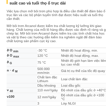
suất cao và tuổi thọ ổ trục dài
Việc lựa chọn mỡ bôi trơn phù hợp là điều cần thiết để đảm bảo ổ
trục lăn và các bộ phận tuyến tính đạt được hiệu suất và tuổi thọ
cần thiết.
Mỡ bôi trơn Arcanol được kiểm tra chất lượng kỹ lưỡng khi giao
hàng. Chất lượng của mỗi lô hàng đều được xác định rõ ràng và g
chép lại. Mỡ bôi trơn Arcanol được kiểm tra các tính chất hóa học
và vật lý theo các hướng dẫn kiểm tra nghiêm ngặt để đảm bảo
chất lượng sản phẩm cực kỳ cao.
ϑ O
-30 °C
Nhiệt độ hoạt động, min.
min
ϑ O
120 °C
Nhiệt độ hoạt động, max.
max
Nhiệt độ giới hạn làm việc liên
ϑ
75 °C
G
tục cao nhất
500.000
n · d
Giá trị cụ thể của tốc độ quay
M
mm/min
Chất làm đặc
Loại chất làm đặc
Lithium
Dầu khoáng
Loại dầu gốc
ν
110 mm²/giây
Độ nhớt của dầu gốc ở +40°C
40
Độ nhớt của dầu gốc ở +100
ν100
12 mm²/giây
°C
3
Lớp NLGI