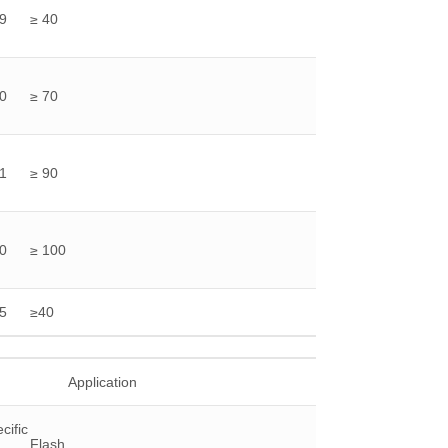
9
≥ 40
0
≥ 70
1
≥ 90
0
≥ 100
5
≥40
Application
cific
Flash