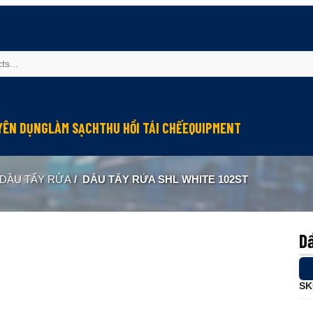
YÊN DỤNG
LÀM SẠCH
THU HỒI TÁI CHẾ
EQUIPMENT
u mỡ cho đầu nối connector
Làm sạch và bảo vệ máy
Thu hồi hơi dầu
Module bôi trơn
DẦU TẨY RỬA
/
DẦU TẨY RỬA SHL WHITE 102ST
u mỡ cho hệ thống điện
Lớp phủ chống ma sát
Tái chế dầu thải
Kiểm tra và quan trắc
g nghiệp
 chống kẹt
Lớp phủ chống rỉ
ormance
u bảo dưỡng cáp
Lớp phủ bảo vệ
D
u mỡ cho tiếp điểm đóng cắt
Chống cứng nước làm mát
 dẫn điện
Làm sạch công nghiệp
SK
u mỡ cho máy in