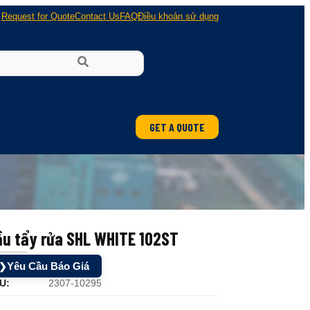
Request for Quote
Contact Us
FAQ
Điều khoản sử dụng
GET A QUOTE
ầu tẩy rửa SHL WHITE 102ST
Yêu Cầu Báo Giá
❯
U:
2307-10295