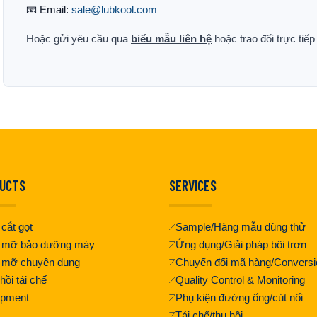
📧 Email:
sale@lubkool.com
Hoặc gửi yêu cầu qua
biểu mẫu liên hệ
hoặc trao đổi trực tiế
UCTS
SERVICES
cắt gọt
Sample/Hàng mẫu dùng thử
 mỡ bảo dưỡng máy
Ứng dụng/Giải pháp bôi trơn
 mỡ chuyên dụng
Chuyển đổi mã hàng/Conversi
hồi tái chế
Quality Control & Monitoring
ipment
Phụ kiện đường ống/cút nối
Tái chế/thu hồi