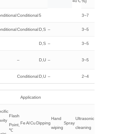
40℃
%)
nditional
Conditional
5
3~7
nditional
Conditional
D,S
–
3~5
D,S
–
3~5
–
D,U
–
3~5
Conditional
D,U
–
2~4
Application
cific
Flash
Hand
Ultrasonic
vity
Fe
Al
Cu
Dipping
Spray
Point,
wiping
cleaning
℃