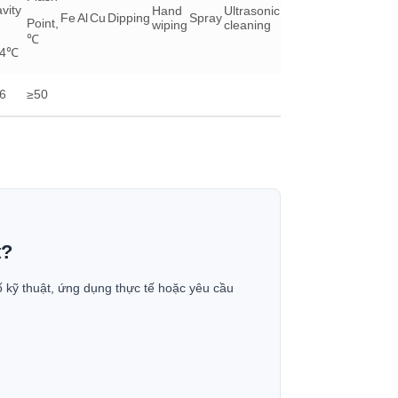
vity
Hand
Ultrasonic
Fe
Al
Cu
Dipping
Spray
Point,
wiping
cleaning
℃
/4℃
6
≥50
t?
ố kỹ thuật, ứng dụng thực tế hoặc yêu cầu