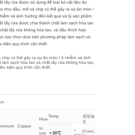
t tẩy rửa được sử dụng để loại bỏ vật liệu dư
a như dầu, mỡ và chip có thể gây ra sự ăn mòn /
nhiễm và ảnh hưởng đến kết quả xử lý sản phẩm.
t tẩy rửa được chia thành chất làm sạch hòa tan
chất tẩy rửa không hòa tan, và dầu thích hợp
ợc lựa chọn dựa trên phương pháp làm sạch và
u kiện quy trình cần thiết.
à chip có thể gây ra sự ăn mòn / ô nhiễm và ảnh
 làm sạch hòa tan và chất tẩy rửa không hòa tan,
u kiện quy trình cần thiết.
ion
Temp.
권장농
How
도
uminum
Copper
to
＞
(Conc,
use
＜30℃