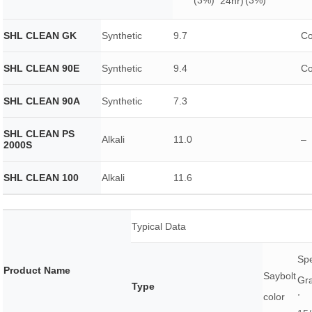
(3%)
(3%)
24hr)
SHL CLEAN GK
Synthetic
9.7
Co
SHL CLEAN 90E
Synthetic
9.4
Co
SHL CLEAN 90A
Synthetic
7.3
SHL CLEAN PS
Alkali
11.0
–
2000S
SHL CLEAN 100
Alkali
11.6
Typical Data
Spe
Product Name
Saybolt
Gra
Type
,
color