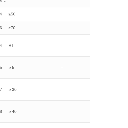
/4℃
4
≥50
6
≥70
4
RT
–
5
≥ 5
–
7
≥ 30
8
≥ 40