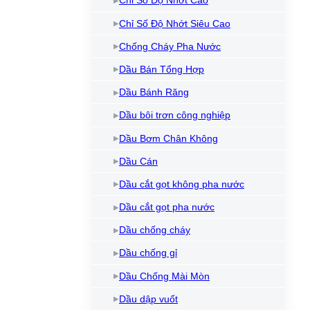
Chỉ Số Độ Nhớt Cao
Dầu làm mát máy cắt Laser
Kem chống kẹt
Dầ
Chỉ Số Độ Nhớt Siêu Cao
Bình xịt mỡ bôi trơn
Dầ
Chống Cháy Pha Nước
Làm sạch và bảo vệ máy
Dầu Bán Tổng Hợp
Dầu NyeTact
Dầu Bánh Răng
Dầu bôi trơn công nghiệp
Dầu Bơm Chân Không
Dầu Cán
Dầu cắt gọt không pha nước
Dầu cắt gọt pha nước
Dầu chống cháy
Dầu chống gỉ
Dầu Chống Mài Mòn
Dầu dập vuốt