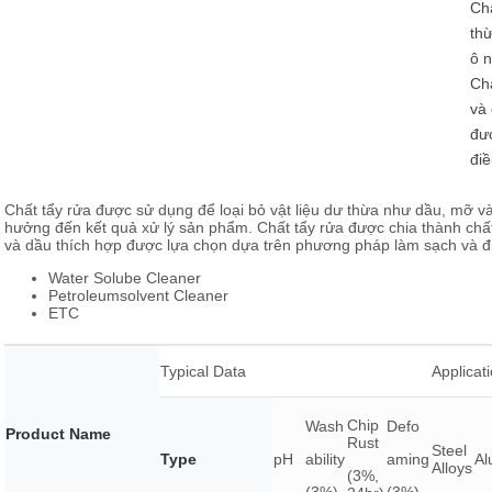
Chấ
u mỡ cho bộ phận truyền lực
thừ
ô 
u mỡ cho hệ thống lái và giảm sóc
Chấ
và 
đư
điề
Chất tẩy rửa được sử dụng để loại bỏ vật liệu dư thừa như dầu, mỡ v
hưởng đến kết quả xử lý sản phẩm. Chất tẩy rửa được chia thành chất
và dầu thích hợp được lựa chọn dựa trên phương pháp làm sạch và điề
Water Solube Cleaner
Petroleumsolvent Cleaner
ETC
Typical Data
Applicat
Chip
Wash
Defo
Product Name
Rust
Steel
Type
pH
ability
aming
Al
Alloys
(3%,