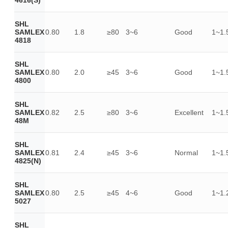
4616(S)
SHL
SAMLEX
0.80
1.8
≥80
3~6
Good
1~1.
4818
SHL
SAMLEX
0.80
2.0
≥45
3~6
Good
1~1.
4800
SHL
SAMLEX
0.82
2.5
≥80
3~6
Excellent
1~1.
48M
SHL
SAMLEX
0.81
2.4
≥45
3~6
Normal
1~1.
4825(N)
SHL
SAMLEX
0.80
2.5
≥45
4~6
Good
1~1.
5027
SHL