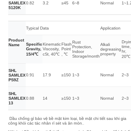
SAMLEX
0.82
3.2
≥45
6~8
Normal
1~1.
5120K
Typical Data
Application
Product
Dryi
Rust
Specific
Kinematic
Flash
Alkali
Name
time,
Protection,
Gravity,
Viscosity,
Point
degreasing
hr,
Indoor
property
15/4℃
cSt, 40℃
, ℃
Storage/month
20℃
SHL
0.91
17.9
≥150
1~3
Normal
2~3
SAMLEX
PS9Z
SHL
SAMLEX
0.88
14
≥150
1~3
Normal
2~3
13
Dầu chống gỉ bảo vệ bề mặt kim loại, bề mặt chi tiết sau khi gia
công khỏi các tác nhân rỉ sét và ăn mòn..