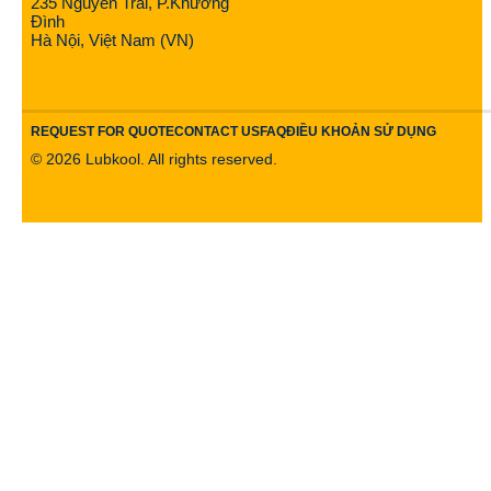
235 Nguyễn Trãi, P.Khương
Đình
Hà Nội, Việt Nam (VN)
REQUEST FOR QUOTE
CONTACT US
FAQ
ĐIỀU KHOẢN SỬ DỤNG
©
2026
Lubkool. All rights reserved.