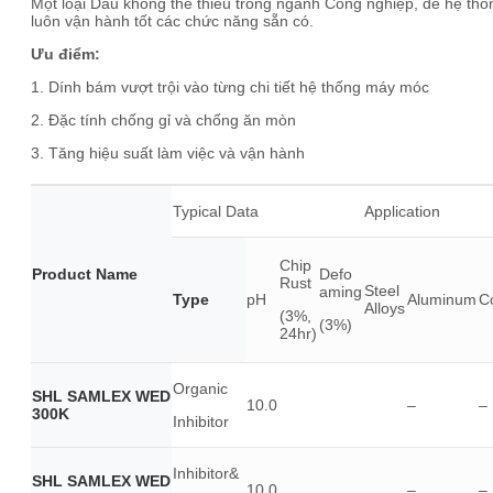
Một loại Dầu không thể thiếu trong ngành Công nghiệp, để hệ thố
luôn vận hành tốt các chức năng sẵn có.
Ưu điểm:
1. Dính bám vượt trội vào từng chi tiết hệ thống máy móc
2. Đặc tính chống gỉ và chống ăn mòn
3. Tăng hiệu suất làm việc và vận hành
Typical Data
Application
Chip
Product Name
Defo
Rust
Steel
aming
Type
pH
Aluminum
C
Alloys
(3%,
(3%)
24hr)
Organic
SHL SAMLEX WED
10.0
–
–
300K
Inhibitor
Inhibitor&
SHL SAMLEX WED
10.0
–
–