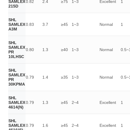
SAMLEX
0.82
2.4
≥75
1~3
Excellent
1
215D
SHL
SAMLEX
0.83
3.7
≥45
1~3
Normal
1
A3M
SHL
SAMLEX
0.80
1.3
≥40
1~3
Normal
0.5~
PR
10LHSC
SHL
SAMLEX
0.79
1.4
≥35
1~3
Normal
0.5~
PR
30KPMA
SHL
SAMLEX
0.79
1.3
≥45
2~4
Excellent
1
4614(N)
SHL
SAMLEX
0.79
1.6
≥45
2~4
Excellent
1