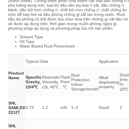
(sulfur oxide). Chúng được phân chia thành các loại dầu chống rỉ r
pha loãng dung môi, loại bỏ dấu vân tay loại rỉ sắt, dầu chống rỉ
bệnh, dầu bôi trơn chống rỉ, chất bôi trơn chống rỉ, chất chống ăn
mòn dễ bay hơi và dầu phòng chống gỉ sắt tan trong nước. Rust
dầu dự phòng có thể được lựa chọn dựa trên những gì vật liệu nó
sẽ được áp dụng trên, thời gian mong muốn phòng ngừa gỉ,
phương pháp áp dụng và phương pháp lưu trữ sản phẩm.
Solvent Type
Oil Type
Water Based Rust Preventives
Typical Data
Application
Product
Dryi
Rust
Specific
Kinematic
Flash
Alkali
Name
time,
Protection,
Gravity,
Viscosity,
Point
degreasing
hr,
Indoor
property
15/4℃
cSt, 40℃
, ℃
Storage/month
20℃
SHL
0.79
1.2
≥45
1~3
Good
1
SAMLEX
2212T
SHL