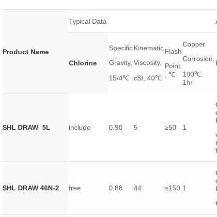
Typical Data
Copper
Specific
Kinematic
Flash
Product Name
Corrosion,
Gravity,
Viscosity,
Chlorine
Point
100℃,
, ℃
15/4℃
cSt, 40℃
1hr
SHL DRAW 5L
include
0.90
5
≥50
1
SHL DRAW 46N-2
free
0.88
44
≥150
1