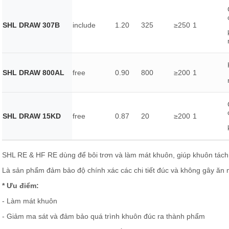
SHL DRAW 307B
include
1.20
325
≥250
1
SHL DRAW 800AL
free
0.90
800
≥200
1
SHL DRAW 15KD
free
0.87
20
≥200
1
SHL RE & HF RE dùng để bôi trơn và làm mát khuôn, giúp khuôn tách
Là sản phẩm đảm bảo độ chính xác các chi tiết đúc và không gây ăn
* Ưu điểm:
- Làm mát khuôn
- Giảm ma sát và đảm bảo quá trình khuôn đúc ra thành phẩm