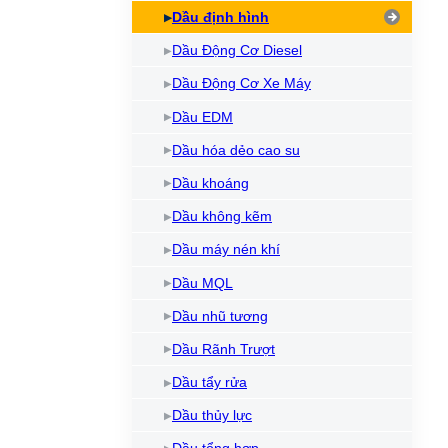
Dầu định hình
Dầu Động Cơ Diesel
Dầu Động Cơ Xe Máy
Dầu EDM
Dầu hóa dẻo cao su
Dầu khoáng
Dầu không kẽm
Dầu máy nén khí
Dầu MQL
Dầu nhũ tương
Dầu Rãnh Trượt
Dầu tẩy rửa
Dầu thủy lực