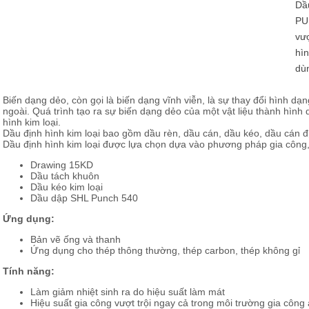
Dầ
u mỡ cho bộ phận truyền lực
PUN
vượ
u mỡ cho hệ thống lái và giảm sóc
hìn
dù
Biến dạng dẻo, còn gọi là biến dạng vĩnh viễn, là sự thay đổi hình d
ngoài. Quá trình tạo ra sự biến dạng dẻo của một vật liệu thành hình
hình kim loại.
Dầu định hình kim loại bao gồm dầu rèn, dầu cán, dầu kéo, dầu cán đ
Dầu định hình kim loại được lựa chọn dựa vào phương pháp gia công, 
Drawing 15KD
Dầu tách khuôn
Dầu kéo kim loại
Dầu dập SHL Punch 540
Ứng dụng:
Bản vẽ ống và thanh
Ứng dụng cho thép thông thường, thép carbon, thép không gỉ
Tính năng:
Làm giảm nhiệt sinh ra do hiệu suất làm mát
Hiệu suất gia công vượt trội ngay cả trong môi trường gia công