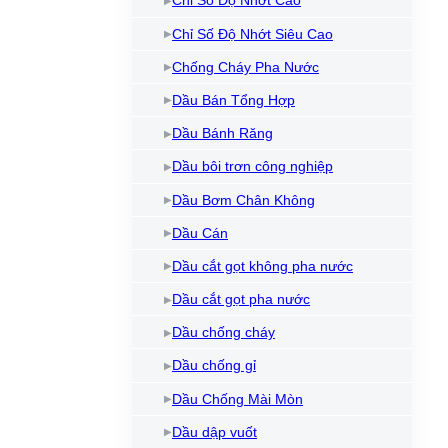
Chỉ Số Độ Nhớt Cao
Dầu làm mát máy cắt Laser
Kem chống kẹt
Dầ
Chỉ Số Độ Nhớt Siêu Cao
Bình xịt mỡ bôi trơn
Dầ
Chống Cháy Pha Nước
Làm sạch và bảo vệ máy
Dầu Bán Tổng Hợp
Dầu NyeTact
Dầu Bánh Răng
Dầu bôi trơn công nghiệp
Dầu Bơm Chân Không
Dầu Cán
Dầu cắt gọt không pha nước
Dầu cắt gọt pha nước
Dầu chống cháy
Dầu chống gỉ
Dầu Chống Mài Mòn
Dầu dập vuốt