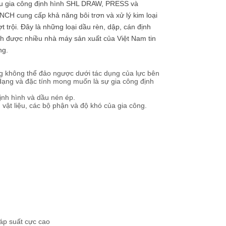
u gia công định hình SHL DRAW, PRESS và
CH cung cấp khả năng bôi trơn và xử lý kim loại
t trội. Đây là những loại dầu rèn, dập, cán định
h được nhiều nhà máy sản xuất của Việt Nam tin
ng.
ạng không thể đảo ngược dưới tác dụng của lực bên
 dạng và đặc tính mong muốn là sự gia công định
ịnh hình và dầu nén ép.
vật liệu, các bộ phận và độ khó của gia công.
 áp suất cực cao