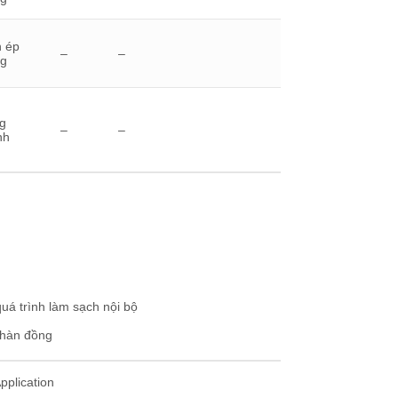
 ép
–
–
g
g
–
–
nh
quá trình làm sạch nội bộ
à hàn đồng
pplication