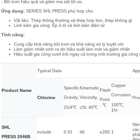
- Bôi trơn hiệu quả và giảm ma sát tối ưu
Ứng dụng:
SERIES SHL PRESS phù hợp cho:
Vật liệu: Thép thông thường và thép hợp kim, thép không gỉ
Linh kiện gia công: Ép ô tô và linh kiện điện tử
Tính năng:
Cung cấp khả năng bôi trơn và khả năng xử lý tuyệt vời
Làm giảm nhiệt sinh ra do hiệu suất làm mát và giảm nhiệt
Hiệu suất gia công vượt trội ngay cả trong môi trường gia công
Typical Data
App
Copper
Specific
Kinematic
Flash
Product Name
Corrosion,
Gravity,
Viscosity,
Chlorine
Pro
Point
100℃,
, ℃
15/4℃
cSt, 40℃
1hr
Nén
SHL
các
include
0.91
46
≥200
1
phậ
PRESS 2046B
độn