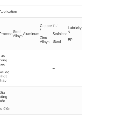
Application
Copper
Ti /
Lubricity
/
Steel
&
Process
Aluminum
Stainless
Alloys
Zinc
EP
Steel
Alloys
Gia
công
kéo
–
với độ
nhớt
thấp
Gia
công
–
–
kéo
tụ điện