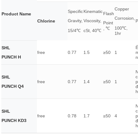
Copper
Specific
Kinematic
Flash
Product Name
Corrosion,
Gravity,
Viscosity,
Chlorine
P
Point
100℃,
, ℃
15/4℃
cSt, 40℃
1hr
SHL
free
0.77
1.5
≥50
1
PUNCH H
c
SHL
free
0.77
1.4
≥50
1
p
PUNCH Q4
đ
h
c
SHL
free
0.78
1.7
≥50
4
p
PUNCH KD3
đ
h