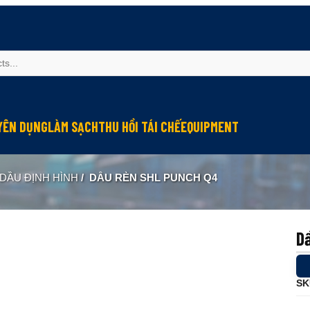
YÊN DỤNG
LÀM SẠCH
THU HỒI TÁI CHẾ
EQUIPMENT
u mỡ cho đầu nối connector
Làm sạch và bảo vệ máy
Thu hồi hơi dầu
Module bôi trơn
DẦU ĐỊNH HÌNH
/
DẦU RÈN SHL PUNCH Q4
u mỡ cho hệ thống điện
Lớp phủ chống ma sát
Tái chế dầu thải
Kiểm tra và quan trắc
g nghiệp
 chống kẹt
Lớp phủ chống rỉ
ormance
u bảo dưỡng cáp
Lớp phủ bảo vệ
D
u mỡ cho tiếp điểm đóng cắt
Chống cứng nước làm mát
 dẫn điện
Làm sạch công nghiệp
SK
u mỡ cho máy in