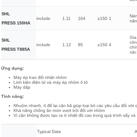
SHL
Nén
include
1.11
164
≥150
1
nặn
PRESS 150HA
Gia
SHL
côn
include
1.12
85
≥150
4
chí
PRESS T885A
xác
Ứng dụng:
Máy ép trao đổi nhiệt nhôm
Linh kiện điện tử và máy ép nhôm ô tô
Máy dập
Tính năng:
Nhuộm nhanh, ít để lại cặn bã giúp loại bỏ các yêu cầu đối với 
Khả năng chống ăn mòn vượt trội đối với nhôm
Vì cặn không được tạo ra ở nhiệt độ cao trong quá trình sấy v
Typical Data
A