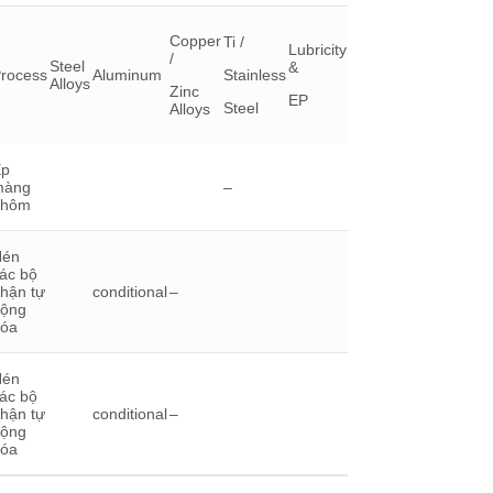
Copper
Ti /
Lubricity
/
Steel
&
rocess
Aluminum
Stainless
Alloys
Zinc
EP
Steel
Alloys
Ép
màng
–
nhôm
Nén
ác bộ
hận tự
conditional
–
ộng
óa
Nén
ác bộ
hận tự
conditional
–
ộng
óa