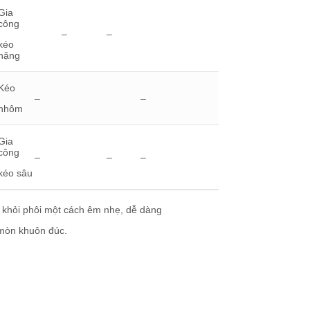
Gia
công
–
–
kéo
nặng
Kéo
–
–
nhôm
Gia
công
–
–
–
kéo sâu
 khỏi phôi một cách êm nhẹ, dễ dàng
 mòn khuôn đúc.