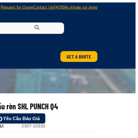
Request for Quote
Contact Us
FAQ
Điều khoản sử dụng
GET A QUOTE
ầu rèn SHL PUNCH Q4
Yêu Cầu Báo Giá
❯
U:
2307-10330