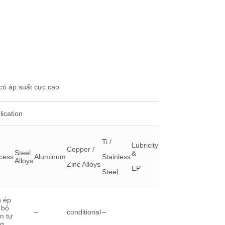
 có áp suất cực cao
lication
Ti /
Lubricity
Copper /
Steel
&
cess
Aluminum
Stainless
Alloys
Zinc Alloys
EP
Steel
 ép
 bộ
–
conditional
–
n tự
g