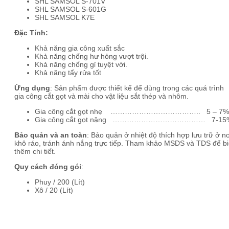
SHL SAMSOL S-701V
SHL SAMSOL S-601G
SHL SAMSOL K7E
Đặc Tính:
Khả năng gia công xuất sắc
Khả năng chống hư hỏng vượt trội.
Khả năng chống gỉ tuyệt vời.
Khả năng tẩy rửa tốt
Ứng dụng
: Sản phẩm được thiết kế để dùng trong các quá trình
gia công cắt gọt và mài cho vật liệu sắt thép và nhôm.
Gia công cắt gọt nhẹ ……………………………….. 5 – 7%
Gia công cắt gọt nặng ………………………………… 7-15
Bảo quản và an toàn
: Bảo quản ở nhiệt độ thích hợp lưu trữ ở nơ
khô ráo, tránh ánh nắng trực tiếp. Tham khảo MSDS và TDS để bi
thêm chi tiết.
Quy cách đóng gói
:
Phuy / 200 (Lít)
Xô / 20 (Lít)