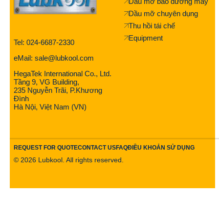
Dầu mỡ bảo dưỡng máy
Dầu mỡ chuyên dụng
Thu hồi tái chế
Equipment
Tel: 024-6687-2330
eMail: sale@lubkool.com
HegaTek International Co., Ltd.
Tầng 9, VG Building,
235 Nguyễn Trãi, P.Khương
Đình
Hà Nội, Việt Nam (VN)
REQUEST FOR QUOTE
CONTACT US
FAQ
ĐIỀU KHOẢN SỬ DỤNG
©
2026
Lubkool. All rights reserved.