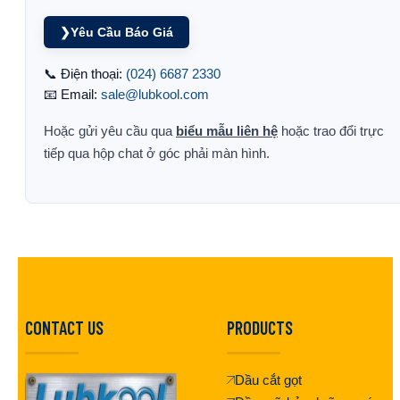
❯
Yêu Cầu Báo Giá
📞 Điện thoại:
(024) 6687 2330
📧 Email:
sale@lubkool.com
Hoặc gửi yêu cầu qua
biểu mẫu liên hệ
hoặc trao đổi trực
tiếp qua hộp chat ở góc phải màn hình.
CONTACT US
PRODUCTS
Dầu cắt gọt