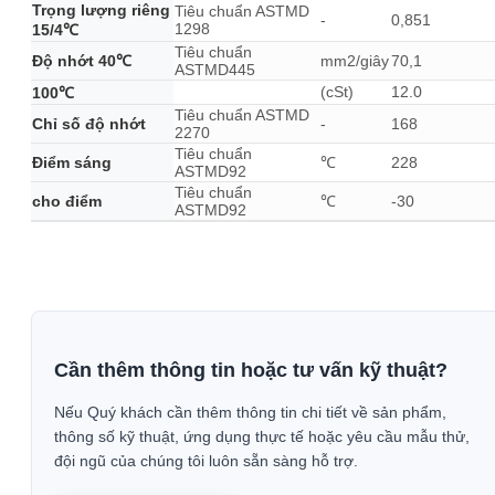
Trọng lượng riêng
Tiêu chuẩn ASTMD
-
0,851
1298
15/4℃
Tiêu chuẩn
Độ nhớt 40℃
mm2/giây
70,1
ASTMD445
(cSt)
12.0
100℃
Tiêu chuẩn ASTMD
Chỉ số độ nhớt
-
168
2270
Tiêu chuẩn
Điểm sáng
℃
228
ASTMD92
Tiêu chuẩn
cho điểm
℃
-30
ASTMD92
Cần thêm thông tin hoặc tư vấn kỹ thuật?
Nếu Quý khách cần thêm thông tin chi tiết về sản phẩm,
thông số kỹ thuật, ứng dụng thực tế hoặc yêu cầu mẫu thử,
đội ngũ của chúng tôi luôn sẵn sàng hỗ trợ.