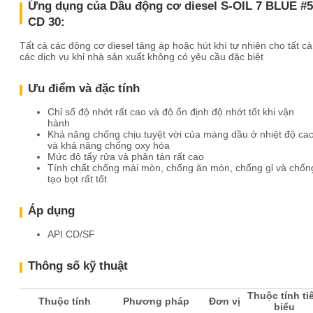
Ứng dụng của Dầu động cơ diesel S-OIL 7 BLUE #5
CD 30:
Tất cả các động cơ diesel tăng áp hoặc hút khí tự nhiên cho tất cả
các dịch vụ khi nhà sản xuất không có yêu cầu đặc biệt
Ưu điểm và đặc tính
Chỉ số độ nhớt rất cao và độ ổn định độ nhớt tốt khi vận
hành
Khả năng chống chịu tuyệt vời của màng dầu ở nhiệt độ ca
và khả năng chống oxy hóa
Mức độ tẩy rửa và phân tán rất cao
Tính chất
chống mài mòn, chống ăn mòn, chống gỉ và chốn
tạo bọt rất tốt
Áp dụng
API CD/SF
Thông số kỹ thuật
Thuộc tính ti
Thuộc tính
Phương pháp
Đơn vị
biểu