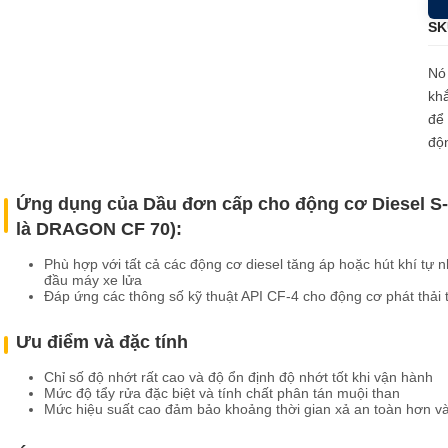
u mỡ cho bộ phận truyền lực
SK
u mỡ cho hệ thống lái và giảm sóc
Nó 
khắ
để 
độn
Ứng dụng của Dầu đơn cấp cho động cơ Diesel S-
là DRAGON CF 70):
Phù hợp
với tất cả các động cơ diesel tăng áp hoặc hút khí tự 
đầu máy xe lửa
Đáp ứng các thông số kỹ thuật API CF-4 cho động cơ phát thải 
Ưu điểm và đặc tính
Chỉ số độ nhớt rất cao và độ ổn định độ nhớt tốt khi vận hành
Mức độ tẩy rửa đặc biệt và tính chất phân tán muội than
Mức hiệu suất cao đảm bảo khoảng thời gian xả an toàn hơn v