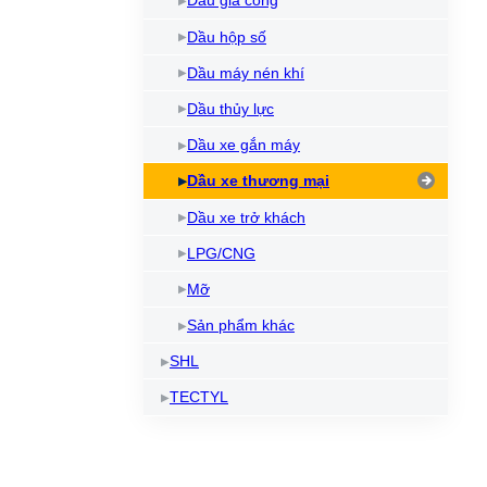
Dầu gia công
Dầu làm mát máy cắt Laser
Kem chống kẹt
Dầ
Dầu hộp số
Bình xịt mỡ bôi trơn
Dầ
Dầu máy nén khí
Làm sạch và bảo vệ máy
Dầu thủy lực
Dầu NyeTact
Dầu xe gắn máy
Dầu xe thương mại
Dầu xe trở khách
LPG/CNG
Mỡ
Sản phẩm khác
SHL
TECTYL