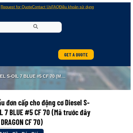
Request for Quote
Contact Us
FAQ
Điều khoản sử dụng
GET A QUOTE
 CF 70 (MÃ TRƯỚC ĐÂY LÀ DRAGON CF 70)
u đơn cấp cho động cơ Diesel S-
L 7 BLUE #5 CF 70 (Mã trước đây
à DRAGON CF 70)