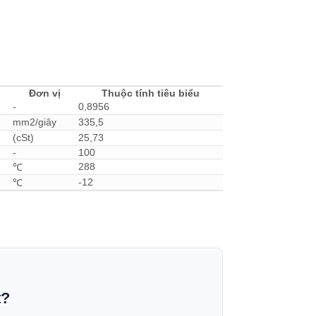
Đơn vị
Thuộc tính tiêu biểu
-
0,8956
mm2/giây
335,5
(cSt)
25,73
-
100
288
℃
-12
℃
t?