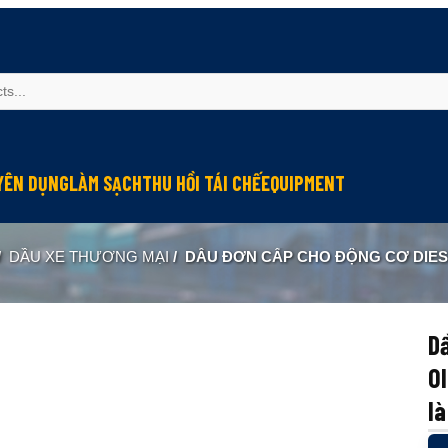
YÊN DỤNG
LÀM SẠCH
THU HỒI TÁI CHẾ
EQUIPMENT
u mỡ cho đầu nối connector
Làm sạch và bảo vệ máy
Thu hồi hơi dầu
Module bôi trơn
/
DẦU XE THƯƠNG MẠI
/
DẦU ĐƠN CẤP CHO ĐỘNG CƠ DIESEL S-OIL 7 BLUE #5
u mỡ cho hệ thống điện
Lớp phủ chống ma sát
Tái chế dầu thải
Kiểm tra và quan trắc
g nghiệp
 chống kẹt
Lớp phủ chống rỉ
ormance
u bảo dưỡng cáp
Lớp phủ bảo vệ
Dầ
u mỡ cho tiếp điểm đóng cắt
Chống cứng nước làm mát
OI
 dẫn điện
Làm sạch công nghiệp
l
u mỡ cho máy in