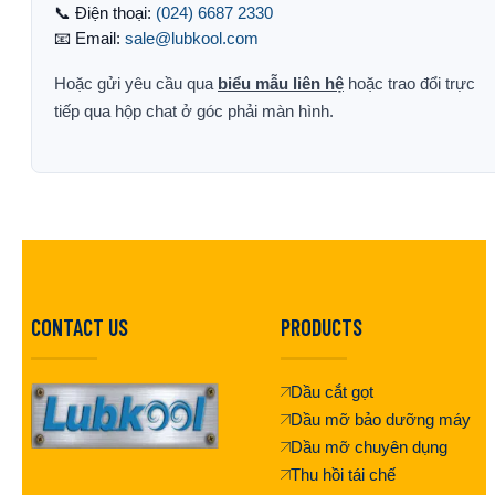
📞 Điện thoại:
(024) 6687 2330
📧 Email:
sale@lubkool.com
Hoặc gửi yêu cầu qua
biểu mẫu liên hệ
hoặc trao đổi trực
tiếp qua hộp chat ở góc phải màn hình.
CONTACT US
PRODUCTS
Dầu cắt gọt
Dầu mỡ bảo dưỡng máy
Dầu mỡ chuyên dụng
Thu hồi tái chế