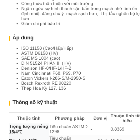
Công thức thân thiện với môi trường
Ngăn ngừa sự hình thành cặn bẩn trong mạch nhờ tính ổn
định nhiệt đáng chú ý: mạch sạch hơn, ít bị
tắc nghẽn bộ lọ
hơn
Giảm chi phí bảo trì
Áp dụng
​ISO 11158 (Cao/Hấp/Hấp)
ASTM D6158 (HV)
SAE MS 1004 (cao)
DIN 51524 PHẦN III (HV)
Denison HF-0/HF-1/HF-2
Năm Cincinnati P68, P69, P70
Eaton Vickers I-286-S/M-2950-S
Bosch Rexroth RE 90220
Thép Hoa Kỳ 127, 136
Thông số kỹ thuật
Thuộc tính ti
Thuộc tính
Phương pháp
Đơn vị
biểu
Trọng lượng riêng
Tiêu chuẩn ASTMD
-
0,8369
1298
15/4℃
Tiêu chuẩn