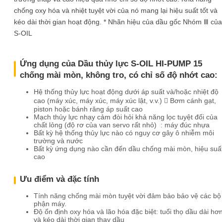
chống oxy hóa và nhiệt tuyệt vời của nó mang lại hiệu suất tốt và
kéo dài thời gian hoạt động. * Nhãn hiệu của dầu gốc Nhóm Ⅲ của
S-OIL
Ứng dụng của Dầu thủy lực S-OIL HI-PUMP 15
chống mài mòn, không tro, có chỉ số độ nhớt cao:
Hệ thống thủy lực hoạt động dưới áp suất và/hoặc nhiệt độ
cao (máy xúc, máy xúc, máy xúc lật, v.v.)  Bơm cánh gạt,
piston hoặc bánh răng áp suất cao
Mạch thủy lực nhạy cảm đòi hỏi khả năng lọc tuyệt đối của
chất lỏng (độ rơ của van servo rất nhỏ)
: máy đúc nhựa
Bất kỳ hệ thống thủy lực nào có nguy cơ gây ô nhiễm môi
trường và nước
Bất kỳ ứng dụng nào cần đến dầu chống mài mòn, hiệu suấ
cao
Ưu điểm và đặc tính
Tính năng chống mài mòn tuyệt vời đảm bảo bảo vệ các bộ
phận máy.
Độ ổn định oxy hóa và lão hóa đặc biệt: tuổi thọ dầu dài hơ
và kéo dài thời gian thay dầu