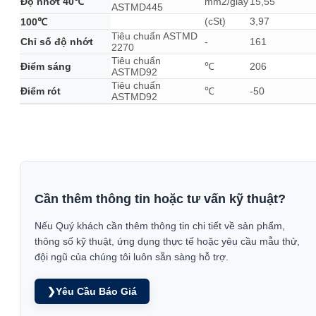
Độ nhớt 40℃
mm2/giây
15,55
ASTMD445
(cSt)
3,97
100℃
Tiêu chuẩn ASTMD
Chỉ số độ nhớt
-
161
2270
Tiêu chuẩn
Điểm sáng
℃
206
ASTMD92
Tiêu chuẩn
Điểm rót
℃
-50
ASTMD92
Cần thêm thông tin hoặc tư vấn kỹ thuật?
Nếu Quý khách cần thêm thông tin chi tiết về sản phẩm,
thông số kỹ thuật, ứng dụng thực tế hoặc yêu cầu mẫu thử,
đội ngũ của chúng tôi luôn sẵn sàng hỗ trợ.
❯
Yêu Cầu Báo Giá