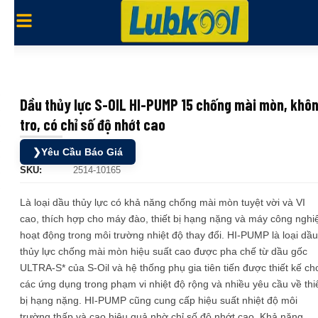
Dầu thủy lực S-OIL HI-PUMP 15 chống mài mòn, khô
tro, có chỉ số độ nhớt cao
❯
Yêu Cầu Báo Giá
SKU:
2514-10165
Là loại dầu thủy lực có khả năng chống mài mòn tuyệt vời và VI
cao, thích hợp cho máy đào, thiết bị hạng nặng và máy công nghi
hoạt động trong môi trường nhiệt độ thay đổi. HI-PUMP là loại dầu
thủy lực chống mài mòn hiệu suất cao được pha chế từ dầu gốc
ULTRA-S* của S-Oil và hệ thống phụ gia tiên tiến được thiết kế ch
các ứng dụng trong phạm vi nhiệt độ rộng và nhiều yêu cầu về thi
bị hạng nặng. HI-PUMP cũng cung cấp hiệu suất nhiệt độ môi
trường thấp và cao hiệu quả nhờ chỉ số độ nhớt cao. Khả năng