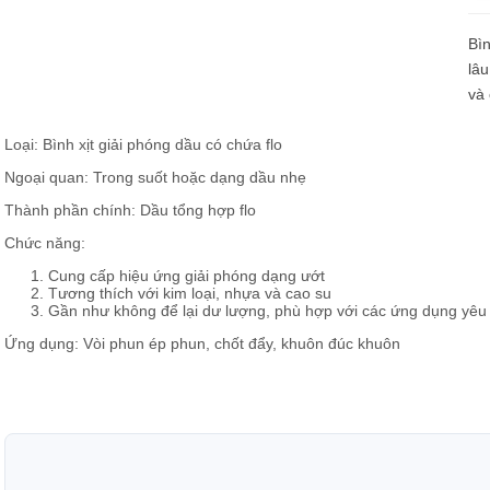
u mỡ cho bộ phận truyền lực
Bìn
u mỡ cho hệ thống lái và giảm sóc
lâu
và 
Loại: Bình xịt giải phóng dầu có chứa flo
Ngoại quan: Trong suốt hoặc dạng dầu nhẹ
Thành phần chính: Dầu tổng hợp flo
Chức năng:
Cung cấp hiệu ứng giải phóng dạng ướt
Tương thích với kim loại, nhựa và cao su
Gần như không để lại dư lượng, phù hợp với các ứng dụng yêu
Ứng dụng: Vòi phun ép phun, chốt đẩy, khuôn đúc khuôn