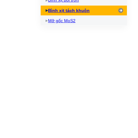
Bình xịt bôi trơn
Dầu làm mát máy cắt Laser
Kem chống kẹt
Dầ
Bình xịt tách khuôn
Bình xịt mỡ bôi trơn
Dầ
Mỡ gốc MoS2
Làm sạch và bảo vệ máy
Dầu NyeTact