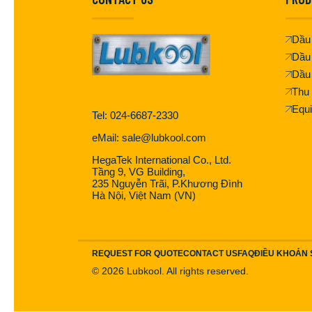
Dầu 
Dầu
Dầu
Thu 
Equ
Tel: 024-6687-2330
eMail: sale@lubkool.com
HegaTek International Co., Ltd.
Tầng 9, VG Building,
235 Nguyễn Trãi, P.Khương Đình
Hà Nội, Việt Nam (VN)
REQUEST FOR QUOTE
CONTACT US
FAQ
ĐIỀU KHOẢN
©
2026
Lubkool. All rights reserved.