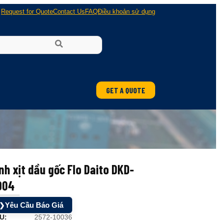
Request for Quote
Contact Us
FAQ
Điều khoản sử dụng
GET A QUOTE
nh xịt dầu gốc Flo Daito DKD-
004
Yêu Cầu Báo Giá
❯
U:
2572-10036