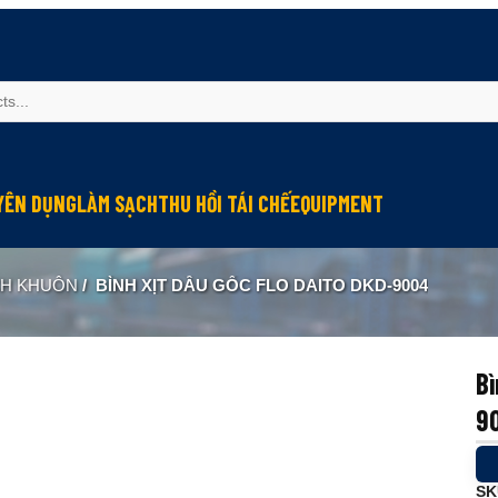
YÊN DỤNG
LÀM SẠCH
THU HỒI TÁI CHẾ
EQUIPMENT
u mỡ cho đầu nối connector
Làm sạch và bảo vệ máy
Thu hồi hơi dầu
Module bôi trơn
CH KHUÔN
/
BÌNH XỊT DẦU GỐC FLO DAITO DKD-9004
u mỡ cho hệ thống điện
Lớp phủ chống ma sát
Tái chế dầu thải
Kiểm tra và quan trắc
g nghiệp
 chống kẹt
Lớp phủ chống rỉ
ormance
u bảo dưỡng cáp
Lớp phủ bảo vệ
Bì
u mỡ cho tiếp điểm đóng cắt
Chống cứng nước làm mát
9
 dẫn điện
Làm sạch công nghiệp
u mỡ cho máy in
SK