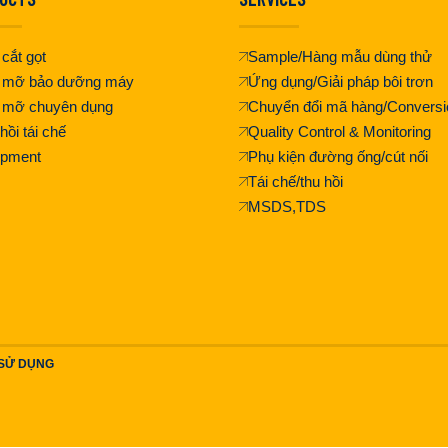
cắt gọt
Sample/Hàng mẫu dùng thử
 mỡ bảo dưỡng máy
Ứng dụng/Giải pháp bôi trơn
 mỡ chuyên dụng
Chuyển đổi mã hàng/Conversi
hồi tái chế
Quality Control & Monitoring
ipment
Phụ kiện đường ống/cút nối
Tái chế/thu hồi
MSDS,TDS
 SỬ DỤNG