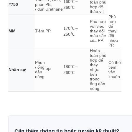
160℃～
toàn phù
#750
phun
PE,
hợp để
260℃
/ đùn
Urethane
tháo vít.
Phù
Phù hợp
hợp
với việc
để
170℃～
MM
Tiêm
PP
thay đổi
thay
250℃
màu sắc
đổi
của PP.
nhựa
PP.
Hoàn
toàn phù
hợp để
Phun
Có thể
thay
180℃～
/ ống
tiêm
Nhân sự
PP
nhựa
dẫn
vào
260℃
bên
nóng
khuôn.
trong
ống dẫn
nóng.
Cần thêm thông tin hoặc tư vấn kỹ thuật?