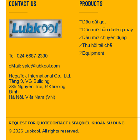
CONTACT US
PRODUCTS
Dầu cắt gọt
Dầu mỡ bảo dưỡng máy
Dầu mỡ chuyên dụng
Thu hồi tái chế
Equipment
Tel: 024-6687-2330
eMail: sale@lubkool.com
HegaTek International Co., Ltd.
Tầng 9, VG Building,
235 Nguyễn Trãi, P.Khương
Đình
Hà Nội, Việt Nam (VN)
REQUEST FOR QUOTE
CONTACT US
FAQ
ĐIỀU KHOẢN SỬ DỤNG
©
2026
Lubkool. All rights reserved.