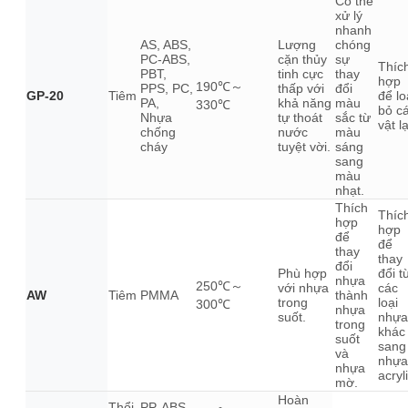
Có thể
xử lý
nhanh
AS, ABS,
Lượng
chóng
PC-ABS,
cặn thủy
sự
Thíc
PBT,
tinh cực
thay
hợp
190℃～
PPS, PC,
thấp với
đổi
GP-20
Tiêm
để lo
PA,
khả năng
màu
330℃
bỏ c
Nhựa
tự thoát
sắc từ
vật lạ
chống
nước
màu
cháy
tuyệt vời.
sáng
sang
màu
nhạt.
Thích
Thíc
hợp
hợp
để
để
thay
thay
đổi
Phù hợp
đổi t
nhựa
250℃～
với nhựa
các
AW
Tiêm
PMMA
thành
trong
loại
300℃
nhựa
suốt.
nhựa
trong
khác
suốt
sang
và
nhựa
nhựa
acryli
mờ.
Hoàn
Thổi
PP, ABS,