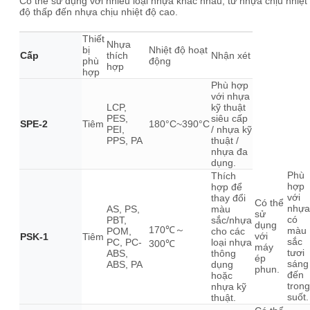
Có thể sử dụng với nhiều loại nhựa khác nhau, từ nhựa chịu nhiệt
độ thấp đến nhựa chịu nhiệt độ cao.
Thiết
Nhựa
bị
Nhiệt độ hoạt
Cấp
thích
Nhận xét
phù
động
hợp
hợp
Phù hợp
với nhựa
LCP,
kỹ thuật
PES,
siêu cấp
SPE-2
Tiêm
180°C~390°C
PEI,
/ nhựa kỹ
PPS, PA
thuật /
nhựa đa
dụng.
Phù
Thích
hợp
hợp để
với
thay đổi
Có thể
nhựa
AS, PS,
màu
sử
có
PBT,
sắc/nhựa
dụng
170℃～
màu
POM,
cho các
với
PSK-1
Tiêm
sắc
PC, PC-
loại nhựa
300℃
máy
tươi
ABS,
thông
ép
sáng
ABS, PA
dụng
phun.
đến
hoặc
trong
nhựa kỹ
suốt.
thuật.