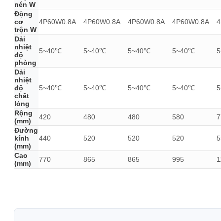
nén W
Động
cơ
4P60W0.8A
4P60W0.8A
4P60W0.8A
4P60W0.8A
4
trộn W
Dải
nhiệt
5~40℃
5~40℃
5~40℃
5~40℃
độ
phòng
Dải
nhiệt
độ
5~40℃
5~40℃
5~40℃
5~40℃
chất
lỏng
Rộng
420
480
480
580
7
(mm)
Đường
kính
440
520
520
520
5
(mm)
Cao
770
865
865
995
1
(mm)