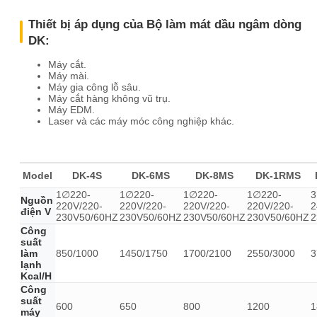
Thiết bị áp dụng của Bộ làm mát dầu ngâm dòng
DK:
Máy cắt.
Máy mài.
Máy gia công lỗ sâu.
Máy cắt hàng không vũ trụ.
Máy EDM.
Laser và các máy móc công nghiệp khác.
Model
DK-4S
DK-6MS
DK-8MS
DK-1RMS
1∅220-
1∅220-
1∅220-
1∅220-
3
Nguồn
220V/220-
220V/220-
220V/220-
220V/220-
2
điện V
230V50/60HZ
230V50/60HZ
230V50/60HZ
230V50/60HZ
2
Công
suất
làm
850/1000
1450/1750
1700/2100
2550/3000
3
lạnh
Kcal/H
Công
suất
600
650
800
1200
1
máy