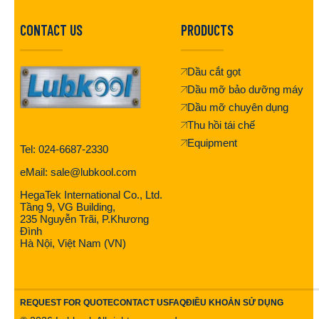
CONTACT US
PRODUCTS
Dầu cắt gọt
Dầu mỡ bảo dưỡng máy
Dầu mỡ chuyên dụng
Thu hồi tái chế
Equipment
Tel: 024-6687-2330
eMail: sale@lubkool.com
HegaTek International Co., Ltd.
Tầng 9, VG Building,
235 Nguyễn Trãi, P.Khương
Đình
Hà Nội, Việt Nam (VN)
REQUEST FOR QUOTE
CONTACT US
FAQ
ĐIỀU KHOẢN SỬ DỤNG