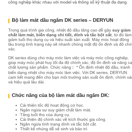
công nghiệp khác nhau với model và thông số kỹ thuật đa dạng.
Bộ làm mát dầu ngâm DK series – DERYUN
Trong quá trình gia công, nhiệt độ dầu tăng cao dễ gây
suy giảm
chất làm mát, biến dạng chi tiết, dính và tắc bột cắt
, từ đó làm
giảm tuổi thọ dụng cụ và hiệu suất sản xuất. Máy móc hoạt động
lâu trong tình trạng này sẽ nhanh chóng mất độ ổn định và độ chí
xác.
DK series dùng cho máy móc làm việc và máy móc công nghiệp,
giúp máy móc phát huy tối đa độ chính xác, độ ổn định và nâng c
chất lượng sản phẩm. Chức năng︰ * Ổn định nhiệt độ dầu, tránh
biến dạng nhiệt cho máy móc làm việc. Với DK series, DERYUN
cam kết mang đến cho bạn môi trường sản xuất ổn định, chính xá
và hiệu quả lâu dài.
Chức năng của bộ làm mát dầu ngâm DK:
Cải thiện tốc độ hoạt động cơ học.
Ngăn ngừa sự suy giảm chất làm mát.
Tăng tuổi thọ của dụng cụ.
Cải thiện độ chính xác về kích thước gia công.
Ngăn ngừa tình trạng dính và tắc bột cắt.
Thiết kế nhúng dễ vệ sinh và bảo trì.