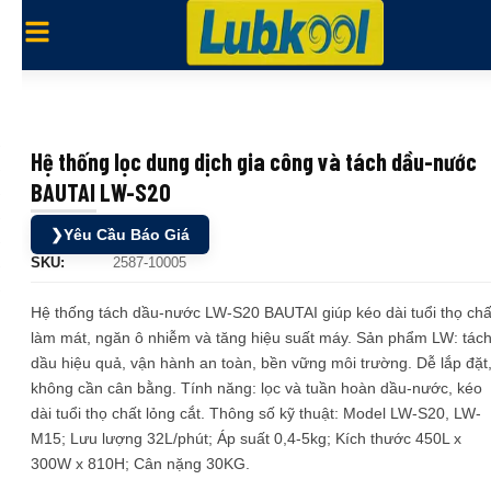
Hệ thống lọc dung dịch gia công và tách dầu-nước
BAUTAI LW-S20
❯
Yêu Cầu Báo Giá
SKU:
2587-10005
Hệ thống tách dầu-nước LW-S20 BAUTAI giúp kéo dài tuổi thọ chấ
làm mát, ngăn ô nhiễm và tăng hiệu suất máy. Sản phẩm LW: tác
dầu hiệu quả, vận hành an toàn, bền vững môi trường. Dễ lắp đặt
không cần cân bằng. Tính năng: lọc và tuần hoàn dầu-nước, kéo
dài tuổi thọ chất lỏng cắt. Thông số kỹ thuật: Model LW-S20, LW-
M15; Lưu lượng 32L/phút; Áp suất 0,4-5kg; Kích thước 450L x
300W x 810H; Cân nặng 30KG.