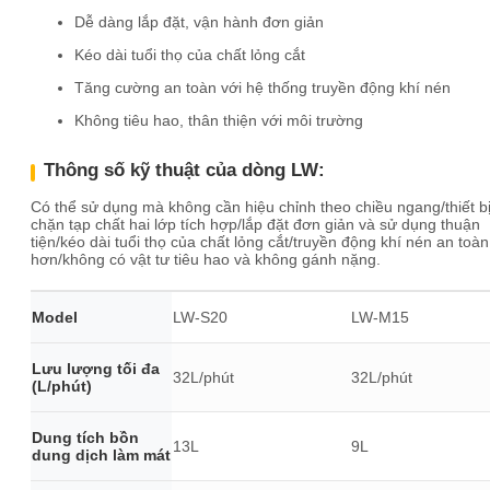
Dễ dàng lắp đặt, vận hành đơn giản
Kéo dài tuổi thọ của chất lỏng cắt
Tăng cường an toàn với hệ thống truyền động khí nén
Không tiêu hao, thân thiện với môi trường
Thông số kỹ thuật của dòng LW:
Có thể sử dụng mà không cần hiệu chỉnh theo chiều ngang/thiết b
chặn tạp chất hai lớp tích hợp/lắp đặt đơn giản và sử dụng thuận
tiện/kéo dài tuổi thọ của chất lỏng cắt/truyền động khí nén an toàn
hơn/không có vật tư tiêu hao và không gánh nặng.
Model
LW-S20
LW-M15
Lưu lượng tối đa
32L/phút
32L/phút
(L/phút)
Dung tích bồn
13L
9L
dung dịch làm mát