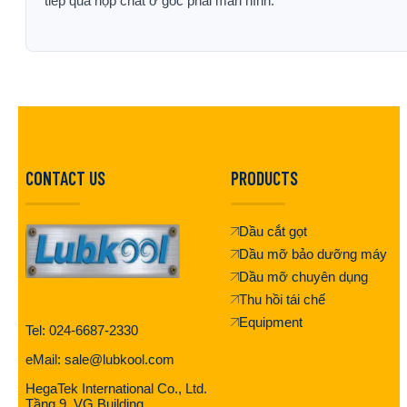
tiếp qua hộp chat ở góc phải màn hình.
CONTACT US
PRODUCTS
Dầu cắt gọt
Dầu mỡ bảo dưỡng máy
Dầu mỡ chuyên dụng
Thu hồi tái chế
Equipment
Tel: 024-6687-2330
eMail: sale@lubkool.com
HegaTek International Co., Ltd.
Tầng 9, VG Building,