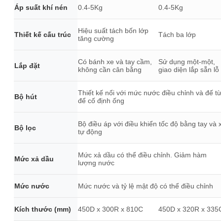
Áp suất khí nén
0.4-5Kg
0.4-5Kg
Hiệu suất tách bốn lớp
Thiết kế cấu trúc
Tách ba lớp
tăng cường
Có bánh xe và tay cầm,
Sử dụng một-một,
Lắp đặt
không cần cân bằng
giao diện lắp sẵn lỗ
Thiết kế nổi với mức nước điều chỉnh và đế t
Bộ hút
để cố định ống
Bộ điều áp với điều khiển tốc độ bằng tay và 
Bộ lọc
tự động
Mức xả dầu có thể điều chỉnh. Giảm hàm
Mức xả dầu
lượng nước
Mức nước
Mức nước và tỷ lệ mật độ có thể điều chỉnh
Kích thước (mm)
450D x 300R x 810C
450D x 320R x 335