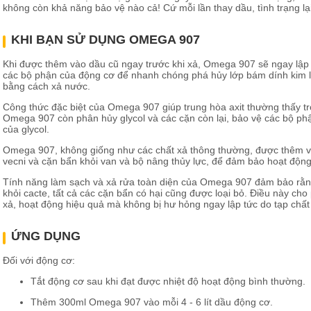
không còn khả năng bảo vệ nào cả! Cứ mỗi lần thay dầu, tình trạng lại 
KHI BẠN SỬ DỤNG OMEGA 907
Khi được thêm vào dầu cũ ngay trước khi xả, Omega 907 sẽ ngay lập t
các bộ phận của động cơ để nhanh chóng phá hủy lớp bám dính kim lo
bằng cách xả nước.
Công thức đặc biệt của Omega 907 giúp trung hòa axit thường thấy 
Omega 907 còn phân hủy glycol và các cặn còn lại, bảo vệ các bộ phậ
của glycol.
Omega 907, không giống như các chất xả thông thường, được thêm v
vecni và cặn bẩn khỏi van và bộ nâng thủy lực, để đảm bảo hoạt động
Tính năng làm sạch và xả rửa toàn diện của Omega 907 đảm bảo rằn
khỏi cacte, tất cả các cặn bẩn có hại cũng được loại bỏ. Điều này c
xả, hoạt động hiệu quả mà không bị hư hỏng ngay lập tức do tạp chất 
ỨNG DỤNG
Đối với động cơ:
Tắt động cơ sau khi đạt được nhiệt độ hoạt động bình thường.
Thêm 300ml Omega 907 vào mỗi 4 - 6 lít dầu động cơ.