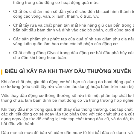
thông trong dầu động cơ hoạt động quá mức.
Chất ức chế ăn mòn sẽ dần yếu đi cho đến khi axit hình thành t
công các vòng, van, xi lanh, thành, ổ trục, v.v.
Chất tẩy rửa và chất phân tán mất khả năng giữ cặn bẩn trong độ
bẩn bắt đầu bám dính và dính vào các bộ phận, cuối cùng tạo t
Các sản phẩm phụ phức tạp của quá trình suy giảm phụ gia nêu
vòng luẩn quẩn làm hao mòn các bộ phận của động cơ.
Chất chống đông Glycol trong dầu động cơ bắt đầu phá hủy các
cho đến khi hỏng hoàn toàn.
ĐIỀU GÌ XẢY RA KHI THAY DẦU THƯỜNG XUYÊN
Khi các chất phụ gia dầu động cơ hết hạn sử dụng do hoạt động quá 
cơ lơ lửng (nếu chất tẩy rửa vẫn còn tác dụng) hoặc bám trên toàn b
Việc thay dầu động cơ thông thường sẽ rửa trôi một phần tạp chất lơ 
thùng chứa, làm bám dính bề mặt động cơ và trong trường hợp nghiê
Khi thay dầu mới trong quá trình thay dầu thông thường, các tạp chất
các chi tiết động cơ sẽ ngay lập tức phản ứng với các chất phụ gia 
dụng ngay lập tức để chống lại các tạp chất trong dầu cũ, và do đó, 
bắt đầu vận hành!
Dầu mới có mức độ bảo vệ giảm dần ngay từ khi bắt đầu sử dụng, và