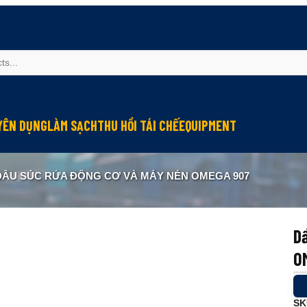
YÊN DỤNG
LÀM SẠCH
THU HỒI TÁI CHẾ
EQUIPMENT
u mỡ cho đầu nối connector
Làm sạch và bảo vệ máy
Thu hồi hơi dầu
Module bôi trơn
DẦU SÚC RỬA ĐỘNG CƠ VÀ MÁY NÉN OMEGA 907
u mỡ cho hệ thống điện
Lớp phủ chống ma sát
Tái chế dầu thải
Kiểm tra và quan trắc
g nghiệp
 chống kẹt
Lớp phủ chống rỉ
ormance
u bảo dưỡng cáp
Lớp phủ bảo vệ
D
u mỡ cho tiếp điểm đóng cắt
Chống cứng nước làm mát
O
 dẫn điện
Làm sạch công nghiệp
u mỡ cho máy in
SK