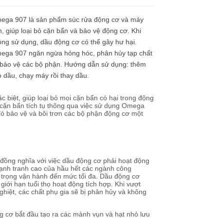
ega 907 là sản phẩm súc rửa động cơ và máy
, giúp loại bỏ cặn bẩn và bảo vệ động cơ. Khi
ng sử dụng, dầu động cơ có thể gây hư hại.
ega 907 ngăn ngừa hỏng hóc, phân hủy tạp chất
 bảo vệ các bộ phận. Hướng dẫn sử dụng: thêm
 dầu, chạy máy rồi thay dầu.
biệt, giúp loại bỏ mọi cặn bẩn có hại trong động
àn cặn bẩn tích tụ thông qua việc sử dụng Omega
đó bảo vệ và bôi trơn các bộ phận động cơ một
 đồng nghĩa với việc dầu động cơ phải hoạt động
cạnh tranh cao của hầu hết các ngành công
i trọng vận hành đến mức tối đa. Dầu động cơ
 giới hạn tuổi thọ hoạt động tích hợp. Khi vượt
ghiệt, các chất phụ gia sẽ bị phân hủy và không
 cơ bắt đầu tạo ra các mảnh vụn và hạt nhỏ lưu