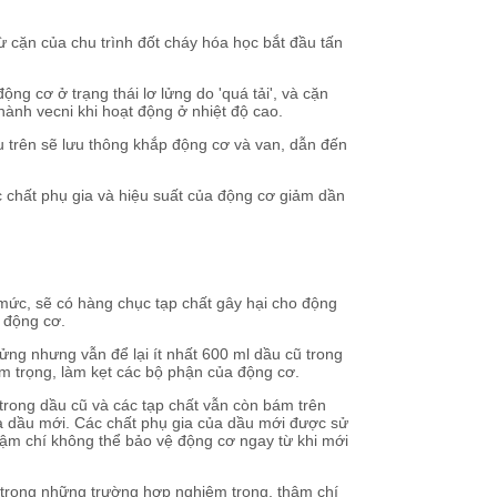
ừ cặn của chu trình đốt cháy hóa học bắt đầu tấn
ng cơ ở trạng thái lơ lửng do 'quá tải', và cặn
hành vecni khi hoạt động ở nhiệt độ cao.
 trên sẽ lưu thông khắp động cơ và van, dẫn đến
 chất phụ gia và hiệu suất của động cơ giảm dần
mức, sẽ có hàng chục tạp chất gây hại cho động
ộ động cơ.
lửng nhưng vẫn để lại ít nhất 600 ml dầu cũ trong
m trọng, làm kẹt các bộ phận của động cơ.
 trong dầu cũ và các tạp chất vẫn còn bám trên
của dầu mới. Các chất phụ gia của dầu mới được sử
thậm chí không thể bảo vệ động cơ ngay từ khi mới
 trong những trường hợp nghiêm trọng, thậm chí