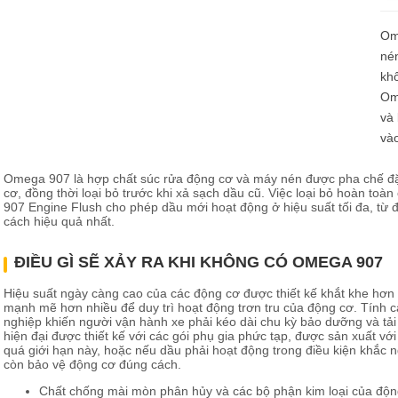
u mỡ cho bộ phận truyền lực
Om
u mỡ cho hệ thống lái và giảm sóc
nén
khô
Om
và
vào
Omega 907 là hợp chất súc rửa động cơ và máy nén được pha chế đặc 
cơ, đồng thời loại bỏ trước khi xả sạch dầu cũ. Việc loại bỏ hoàn to
907 Engine Flush cho phép dầu mới hoạt động ở hiệu suất tối đa, từ 
cách hiệu quả nhất.
ĐIỀU GÌ SẼ XẢY RA KHI KHÔNG CÓ OMEGA 907
Hiệu suất ngày càng cao của các động cơ được thiết kế khắt khe hơn
mạnh mẽ hơn nhiều để duy trì hoạt động trơn tru của động cơ. Tính 
nghiệp khiến người vận hành xe phải kéo dài chu kỳ bảo dưỡng và tả
hiện đại được thiết kế với các gói phụ gia phức tạp, được sản xuất với
quá giới hạn này, hoặc nếu dầu phải hoạt động trong điều kiện khắc n
còn bảo vệ động cơ đúng cách.
Chất chống mài mòn phân hủy và các bộ phận kim loại của động