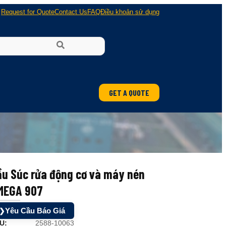
Request for Quote
Contact Us
FAQ
Điều khoản sử dụng
GET A QUOTE
ầu Súc rửa động cơ và máy nén
MEGA 907
Yêu Cầu Báo Giá
❯
U:
2588-10063