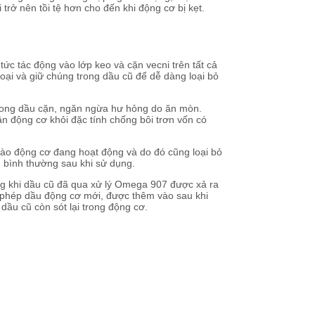
trở nên tồi tệ hơn cho đến khi động cơ bị kẹt.
ức tác động vào lớp keo và cặn vecni trên tất cả
ại và giữ chúng trong dầu cũ để dễ dàng loại bỏ
trong dầu cặn, ngăn ngừa hư hỏng do ăn mòn.
n động cơ khỏi đặc tính chống bôi trơn vốn có
ào động cơ đang hoạt động và do đó cũng loại bỏ
 bình thường sau khi sử dụng.
g khi dầu cũ đã qua xử lý Omega 907 được xả ra
ho phép dầu động cơ mới, được thêm vào sau khi
dầu cũ còn sót lại trong động cơ.