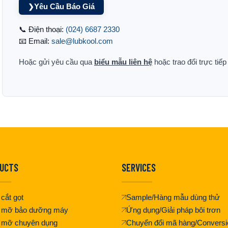
Yêu Cầu Báo Giá
❯
📞 Điện thoại:
(024) 6687 2330
📧 Email:
sale@lubkool.com
Hoặc gửi yêu cầu qua
biểu mẫu liên hệ
hoặc trao đổi trực tiế
UCTS
SERVICES
cắt gọt
Sample/Hàng mẫu dùng thử
 mỡ bảo dưỡng máy
Ứng dụng/Giải pháp bôi trơn
 mỡ chuyên dụng
Chuyển đổi mã hàng/Conversi