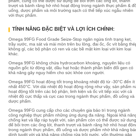
phẩm, cũng có thể được sử dụng để bôi trơn các ống lót, thanh
trượt và bánh răng hở nhỏ hoạt động trong ngành thực phẩm & đ
uống, dược phẩm và môi trường sạch có thể tiếp xúc ngẫu nhiên
với thực phẩm.
TÍNH NĂNG ĐẶC BIỆT VÀ LỢI ÍCH CHÍNH:
Omega 99FG Food Grade Seize-Stop ngăn ngừa tình trạng kẹt,
trầy xước, ma sát và mài mòn trên bu lông, đai ốc, ốc vít bằng thé
không gỉ, các bộ phận có ren và các bề mặt kim loại với kim loại
khác.
Omega 99FG không chứa hydrocarbon khoáng, nguyên liệu có
nguồn gốc từ động vật, dầu hạt hoặc thành phần biến đổi gen có
khả năng gây nguy hiểm cho sức khỏe con người.
Omega 99FG hoạt động tốt trong khoảng nhiệt độ từ -30°C đến ít
nhất 450°C. Với dải nhiệt độ hoạt động rộng như vậy, sản phẩm n
hoạt động tốt trên các bộ phận, linh kiện và ốc vít tiếp xúc với cả
nhiệt độ cực thấp và cực cao trong ngành thực phẩm, đồ uống và
dược phẩm.
Omega 99FG cung cấp cho các chuyên gia bảo trì trong ngành
công nghiệp thực phẩm những ứng dụng đa năng. Ngoài khả năn
chống kẹt và lắp ráp tuyệt vời, sản phẩm còn có thể được sử dụn
để bôi trơn các ống lót, thanh trượt và bánh răng hở nhỏ hoạt độn
trong ngành thực phẩm, đồ uống và dược phẩm nhờ khả năng b
dính tuyệt vời và khả năng chống rửa trôi nước, vốn thường gặp