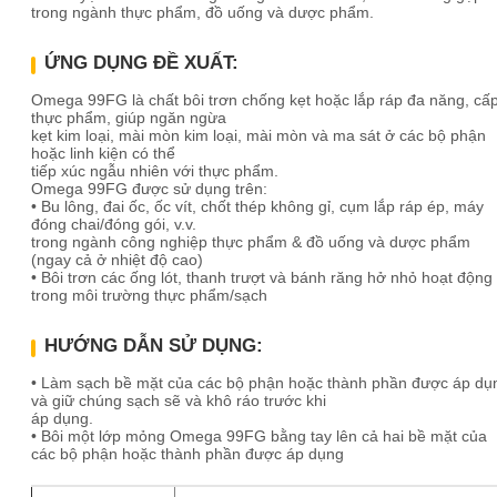
trong ngành thực phẩm, đồ uống và dược phẩm.
ỨNG DỤNG ĐỀ XUẤT:
Omega 99FG là chất bôi trơn chống kẹt hoặc lắp ráp đa năng, cấ
thực phẩm, giúp ngăn ngừa
kẹt kim loại, mài mòn kim loại, mài mòn và ma sát ở các bộ phận
hoặc linh kiện có thể
tiếp xúc ngẫu nhiên với thực phẩm.
Omega 99FG được sử dụng trên:
• Bu lông, đai ốc, ốc vít, chốt thép không gỉ, cụm lắp ráp ép, máy
đóng chai/đóng gói, v.v.
trong ngành công nghiệp thực phẩm & đồ uống và dược phẩm
(ngay cả ở nhiệt độ cao)
• Bôi trơn các ống lót, thanh trượt và bánh răng hở nhỏ hoạt động
trong môi trường thực phẩm/sạch
HƯỚNG DẪN SỬ DỤNG:
• Làm sạch bề mặt của các bộ phận hoặc thành phần được áp dụ
và giữ chúng sạch sẽ và khô ráo trước khi
áp dụng.
• Bôi một lớp mỏng Omega 99FG bằng tay lên cả hai bề mặt của
các bộ phận hoặc thành phần được áp dụng