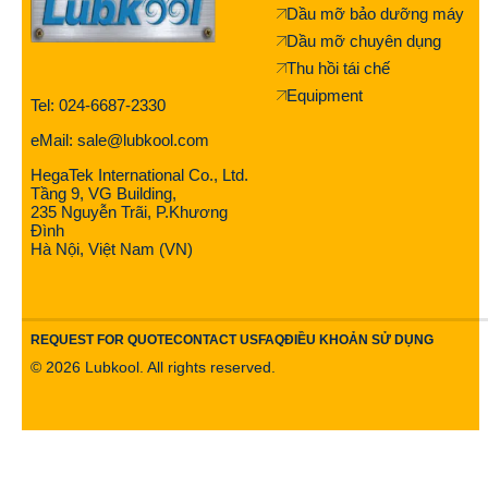
Dầu mỡ bảo dưỡng máy
Dầu mỡ chuyên dụng
Thu hồi tái chế
Equipment
Tel: 024-6687-2330
eMail: sale@lubkool.com
HegaTek International Co., Ltd.
Tầng 9, VG Building,
235 Nguyễn Trãi, P.Khương
Đình
Hà Nội, Việt Nam (VN)
REQUEST FOR QUOTE
CONTACT US
FAQ
ĐIỀU KHOẢN SỬ DỤNG
©
2026
Lubkool. All rights reserved.