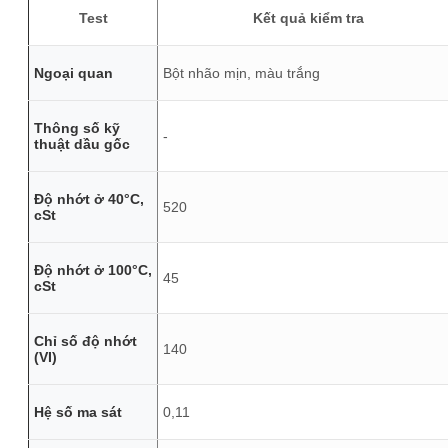
Test
Kết quả kiểm tra
Ngoại quan
Bột nhão mịn, màu trắng
Thông số kỹ
-
thuật dầu gốc
Độ nhớt ở 40°C,
520
cSt
Độ nhớt ở 100°C,
45
cSt
Chỉ số độ nhớt
140
(VI)
Hệ số ma sát
0,11