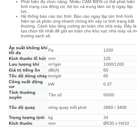
Phát hiện đa chức năng: Nhiều CẢM BIẾN có thể phát hiện
tình trạng của động cơ, bộ lọc và trung tâm xử lý ngay lập
tức.
Hệ thống báo cáo tức thời: Báo cáo ngay lập tức tình hình
hiện tại và phản ứng nhanh chóng khi xảy ra tình trạng bất
thường. Cảnh báo tăng cường an toàn cho nhà máy. Đây là
lựa chọn tốt nhất để giữ an toàn cho khu vực nhà máy và m
trường sạch sẽ.
Áp suất không khí
Pa
1200
tối đa
Kích thước lỗ hút
mm
125
Lưu lượng khí
m³/giờ
1000/1200
Giá trị tiếng ồn
dB(A)
65
Tốc độ dòng chảy
km/giờ
85
Công suất động
kW
0,37
cơ
Tính thường
Tần số
50/60
xuyên
Tốc độ quay
vòng quay mỗi phút
2860 / 3400
Trọng lượng tịnh
kg
34
Kích thước
mm
Ø530 x H410