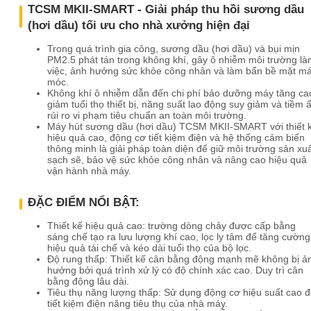
TCSM MKII-SMART - Giải pháp thu hồi sương dầu
(hơi dầu) tối ưu cho nhà xưởng hiện đại
Trong quá trình gia công, sương dầu (hơi dầu) và bụi mịn
PM2.5 phát tán trong không khí, gây ô nhiễm môi trường l
việc, ảnh hưởng sức khỏe công nhân và làm bẩn bề mặt m
móc.
Không khí ô nhiễm dẫn đến chi phí bảo dưỡng máy tăng ca
giảm tuổi thọ thiết bị, năng suất lao động suy giảm và tiềm 
rủi ro vi phạm tiêu chuẩn an toàn môi trường.
Máy hút sương dầu (hơi dầu) TCSM MKII-SMART với thiết 
hiệu quả cao, động cơ tiết kiệm điện và hệ thống cảm biến
thông minh là giải pháp toàn diện để giữ môi trường sản xu
sạch sẽ, bảo vệ sức khỏe công nhân và nâng cao hiệu quả
vận hành nhà máy.
ĐẶC ĐIỂM NỔI BẬT:
Thiết kế hiệu quả cao: trường dòng chảy được cấp bằng
sáng chế tạo ra lưu lượng khí cao, lọc ly tâm để tăng cường
hiệu quả tái chế và kéo dài tuổi thọ của bộ lọc.
Độ rung thấp: Thiết kế cân bằng động mạnh mẽ không bị ả
hưởng bởi quá trình xử lý có độ chính xác cao. Duy trì cân
bằng động lâu dài.
Tiêu thụ năng lượng thấp: Sử dụng động cơ hiệu suất cao 
tiết kiệm điện năng tiêu thụ của nhà máy.