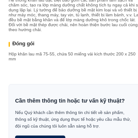
Hệ thống khăn lau đặc biệt bao gồm các sản phẩm làm sạch và
chăm sóc, tạo ra lớp màng dưỡng chất không tích tụ ngay cả khi 
dụng lặp lại. Lý tưởng để bảo dưỡng bề mặt kim loại và vỏ thiết bị
như máy móc, thang máy, tay vịn, tủ lạnh, thiết bị làm bánh, v.v. L
đều bề mặt bằng khăn và để lớp màng dưỡng khô trong chốc lát.
Đối với bề mặt thép được chải, nên hoàn thiện bước lau cuối cùng
theo hướng chải.
Đóng gói
Hộp khăn lau mã 75-55, chứa 50 miếng vải kích thước 200 x 250
mm
Cần thêm thông tin hoặc tư vấn kỹ thuật?
Nếu Quý khách cần thêm thông tin chi tiết về sản phẩm,
thông số kỹ thuật, ứng dụng thực tế hoặc yêu cầu mẫu thử,
đội ngũ của chúng tôi luôn sẵn sàng hỗ trợ.