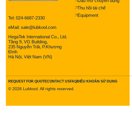
Dầu mỡ chuyên dụng
Thu hồi tái chế
Equipment
Tel: 024-6687-2330
eMail: sale@lubkool.com
HegaTek International Co., Ltd.
Tầng 9, VG Building,
235 Nguyễn Trãi, P.Khương
Đình
Hà Nội, Việt Nam (VN)
REQUEST FOR QUOTE
CONTACT US
FAQ
ĐIỀU KHOẢN SỬ DỤNG
©
2026
Lubkool. All rights reserved.