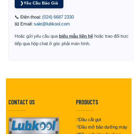
❯
Yêu Cầu Báo Giá
📞 Điện thoại:
(024) 6687 2330
📧 Email:
sale@lubkool.com
Hoặc gửi yêu cầu qua
biểu mẫu liên hệ
hoặc trao đổi trực
tiếp qua hộp chat ở góc phải màn hình.
CONTACT US
PRODUCTS
Dầu cắt gọt
Dầu mỡ bảo dưỡng máy