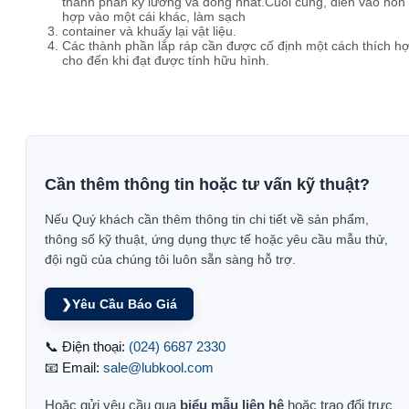
thành phần kỹ lưỡng và đồng nhất.Cuối cùng, điền vào hỗn
hợp vào một cái khác, làm sạch
container và khuấy lại vật liệu.
Các thành phần lắp ráp cần được cố định một cách thích h
cho đến khi đạt được tính hữu hình.
Cần thêm thông tin hoặc tư vấn kỹ thuật?
Nếu Quý khách cần thêm thông tin chi tiết về sản phẩm,
thông số kỹ thuật, ứng dụng thực tế hoặc yêu cầu mẫu thử,
đội ngũ của chúng tôi luôn sẵn sàng hỗ trợ.
❯
Yêu Cầu Báo Giá
📞 Điện thoại:
(024) 6687 2330
📧 Email:
sale@lubkool.com
Hoặc gửi yêu cầu qua
biểu mẫu liên hệ
hoặc trao đổi trực