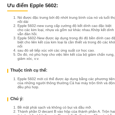
Ưu điểm Epple 5602:
Nó được đặc trưng bởi độ nhớt trung bình của nó và tuổi th
nồi dài
Epple 5602-new cung cấp cường độ kết dính cao đặc biệt
cho các kim loại, nhựa và gốm sứ khác nhau.Khớp kết dính
vẫn đàn hồi.
Epple 5602-New được áp dụng trong đó độ bền dính cao đ
biệt cho liên kết của kim loại là cần thiết và trong đó các kh
nối
sau đó sẽ tiếp xúc với các ứng suất cơ học cao.
Do đó, nó phù hợp cho việc liên kết của bộ giảm chấn rung,
giảm xóc, v.v.
Thuộc tính cụ thể:
Epple 5602 mới có thể được áp dụng bằng các phương tiện
của những người thông thường.Cả hai máy trộn tĩnh và độ
đều phù hợp.
Chú ý:
Bề mặt phải sạch và không có bụi và dầu mỡ.
Thành phần D decant B vào hộp của thành phần A. Trộn ha