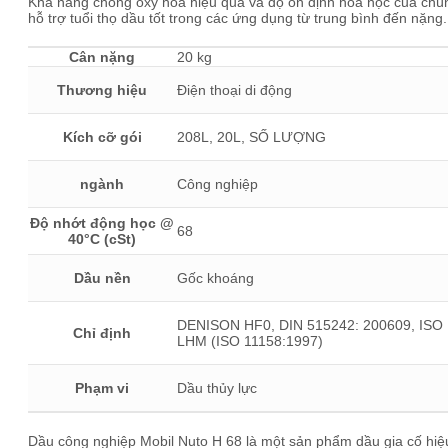
Khả năng chống oxy hóa hiệu quả và độ ổn định hóa học của chú
hỗ trợ tuổi thọ dầu tốt trong các ứng dụng từ trung bình đến nặng.
Cân nặng
20 kg
Thương hiệu
Điện thoại di động
Kích cỡ gói
208L, 20L, SỐ LƯỢNG
ngành
Công nghiệp
Độ nhớt động học @
68
40°C (cSt)
Dầu nền
Gốc khoáng
DENISON HF0, DIN 515242: 200609, ISO
Chỉ định
LHM (ISO 11158:1997)
Phạm vi
Dầu thủy lực
Dầu công nghiệp Mobil Nuto H 68 là một sản phẩm dầu gia cố hiệ