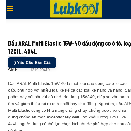
Dầu ARAL Multi Elastic 15W-40 dầu động cơ ô tô, loạ
12X1L, 4X4L
❯
Yêu Cầu Báo Giá
SKU:
1319-20419
Dầu ARAL Multi Elastic 15W-40 là một loại dầu động cơ ô tô cao
cấp, phù hợp với nhiều loại xe kể cả các loại xe nặng và nặng. Sả
phẩm này nổi bật với độ nhớt đa dạng 15W-40, giúp xe vận hành
êm và giảm thiểu rủi ro quá nhiệt hay chờ đông. Ngoài ra, dầu AR
Multi Elastic cũng có khả năng chống cháy, chống trượt, và chịu
đựng chống ăn mòn exceptionally well. Với khối lượng 12x1L và
4x4L, người dùng có thể lựa chọn kích thước phù hợp cho nhu cầ
sử dụng.