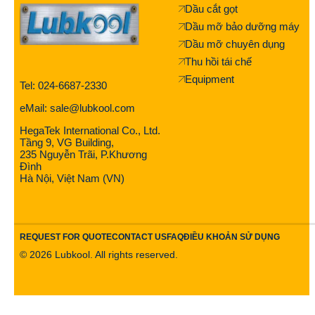
Dầu cắt gọt
Dầu mỡ bảo dưỡng máy
Dầu mỡ chuyên dụng
Thu hồi tái chế
Equipment
Tel: 024-6687-2330
eMail: sale@lubkool.com
HegaTek International Co., Ltd.
Tầng 9, VG Building,
235 Nguyễn Trãi, P.Khương
Đình
Hà Nội, Việt Nam (VN)
REQUEST FOR QUOTE
CONTACT US
FAQ
ĐIỀU KHOẢN SỬ DỤNG
©
2026
Lubkool. All rights reserved.