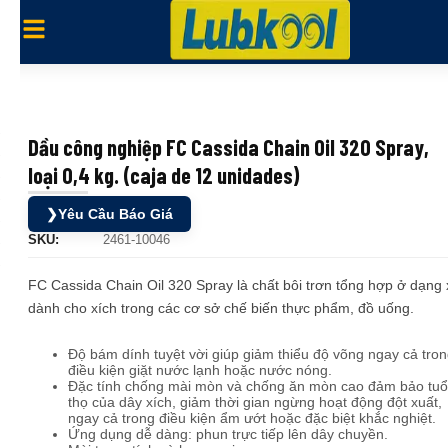
Dầu công nghiệp FC Cassida Chain Oil 320 Spray,
loại 0,4 kg. (caja de 12 unidades)
❯
Yêu Cầu Báo Giá
SKU:
2461-10046
FC Cassida Chain Oil 320 Spray là chất bôi trơn tổng hợp ở dạng x
dành cho xích trong các cơ sở chế biến thực phẩm, đồ uống.
Độ bám dính tuyệt vời giúp giảm thiểu độ võng ngay cả tro
điều kiện giặt nước lạnh hoặc nước nóng.
Đặc tính chống mài mòn và chống ăn mòn cao đảm bảo tuổ
thọ của dây xích, giảm thời gian ngừng hoạt động đột xuất,
ngay cả trong điều kiện ẩm ướt hoặc đặc biệt khắc nghiệt.
Ứng dụng dễ dàng: phun trực tiếp lên dây chuyền.