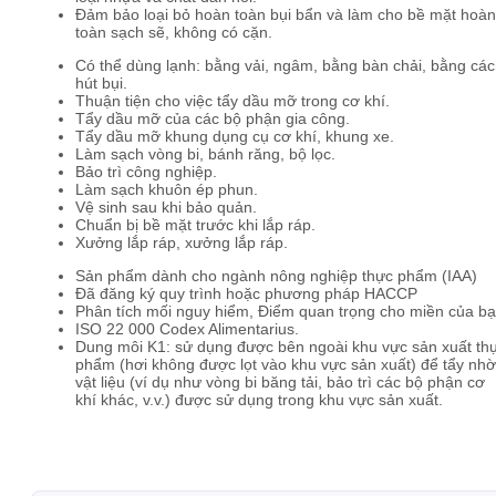
Đảm bảo loại bỏ hoàn toàn bụi bẩn và làm cho bề mặt hoàn
toàn sạch sẽ, không có cặn.
Có thể dùng lạnh: bằng vải, ngâm, bằng bàn chải, bằng cá
hút bụi.
Thuận tiện cho việc tẩy dầu mỡ trong cơ khí.
Tẩy dầu mỡ của các bộ phận gia công.
Tẩy dầu mỡ khung dụng cụ cơ khí, khung xe.
Làm sạch vòng bi, bánh răng, bộ lọc.
Bảo trì công nghiệp.
Làm sạch khuôn ép phun.
Vệ sinh sau khi bảo quản.
Chuẩn bị bề mặt trước khi lắp ráp.
Xưởng lắp ráp, xưởng lắp ráp.
Sản phẩm dành cho ngành nông nghiệp thực phẩm (IAA)
Đã đăng ký quy trình hoặc phương pháp HACCP
Phân tích mối nguy hiểm, Điểm quan trọng cho miền của bạ
ISO 22 000 Codex Alimentarius.
Dung môi K1: sử dụng được bên ngoài khu vực sản xuất th
phẩm (hơi không được lọt vào khu vực sản xuất) để tẩy nh
vật liệu (ví dụ như vòng bi băng tải, bảo trì các bộ phận cơ
khí khác, v.v.) được sử dụng trong khu vực sản xuất.