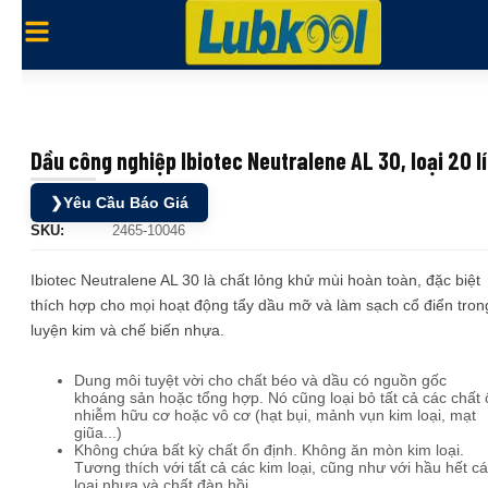
Dầu công nghiệp Ibiotec Neutralene AL 30, loại 20 lí
❯
Yêu Cầu Báo Giá
SKU:
2465-10046
Ibiotec Neutralene AL 30 là chất lỏng khử mùi hoàn toàn, đặc biệt
thích hợp cho mọi hoạt động tẩy dầu mỡ và làm sạch cổ điển tron
luyện kim và chế biến nhựa.
Dung môi tuyệt vời cho chất béo và dầu có nguồn gốc
khoáng sản hoặc tổng hợp. Nó cũng loại bỏ tất cả các chất 
nhiễm hữu cơ hoặc vô cơ (hạt bụi, mảnh vụn kim loại, mạt
giũa...)
Không chứa bất kỳ chất ổn định. Không ăn mòn kim loại.
Tương thích với tất cả các kim loại, cũng như với hầu hết c
loại nhựa và chất đàn hồi.