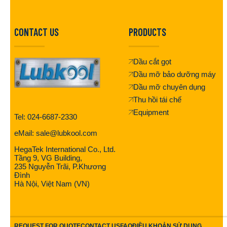
CONTACT US
PRODUCTS
Dầu cắt gọt
Dầu mỡ bảo dưỡng máy
Dầu mỡ chuyên dụng
Thu hồi tái chế
Equipment
Tel: 024-6687-2330
eMail: sale@lubkool.com
HegaTek International Co., Ltd.
Tầng 9, VG Building,
235 Nguyễn Trãi, P.Khương
Đình
Hà Nội, Việt Nam (VN)
REQUEST FOR QUOTE
CONTACT US
FAQ
ĐIỀU KHOẢN SỬ DỤNG