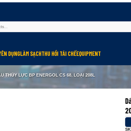
YÊN DỤNG
LÀM SẠCH
THU HỒI TÁI CHẾ
EQUIPMENT
u mỡ cho đầu nối connector
Làm sạch và bảo vệ máy
Thu hồi hơi dầu
Module bôi trơn
U THỦY LỰC BP ENERGOL CS 68, LOẠI 208L
u mỡ cho hệ thống điện
Lớp phủ chống ma sát
Tái chế dầu thải
Kiểm tra và quan trắc
g nghiệp
 chống kẹt
Lớp phủ chống rỉ
ormance
u bảo dưỡng cáp
Lớp phủ bảo vệ
Dầ
u mỡ cho tiếp điểm đóng cắt
Chống cứng nước làm mát
2
 dẫn điện
Làm sạch công nghiệp
u mỡ cho máy in
SK