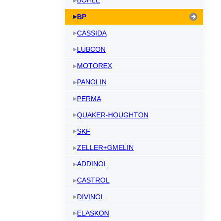
BOHLE
Dầu làm mát máy cắt Laser
Kem chống kẹt
Dầ
BP
Bình xịt mỡ bôi trơn
Dầ
CASSIDA
Làm sạch và bảo vệ máy
LUBCON
Dầu NyeTact
MOTOREX
PANOLIN
PERMA
QUAKER-HOUGHTON
SKF
ZELLER+GMELIN
ADDINOL
CASTROL
DIVINOL
ELASKON