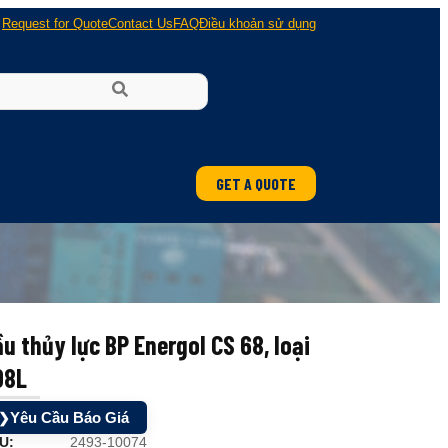
Request for Quote
Contact Us
FAQ
Điều khoản sử dụng
GET A QUOTE
u thủy lực BP Energol CS 68, loại
08L
Yêu Cầu Báo Giá
❯
U:
2493-10074