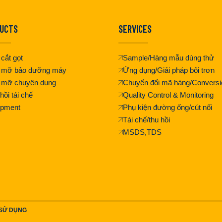
UCTS
SERVICES
cắt gọt
Sample/Hàng mẫu dùng thử
 mỡ bảo dưỡng máy
Ứng dụng/Giải pháp bôi trơn
 mỡ chuyên dụng
Chuyển đổi mã hàng/Conversi
hồi tái chế
Quality Control & Monitoring
ipment
Phụ kiện đường ống/cút nối
Tái chế/thu hồi
MSDS,TDS
 SỬ DỤNG