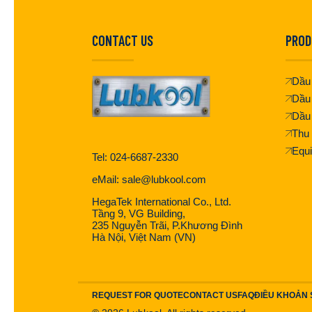
CONTACT US
PROD
Dầu 
Dầu
Dầu
Thu 
Equ
Tel: 024-6687-2330
eMail: sale@lubkool.com
HegaTek International Co., Ltd.
Tầng 9, VG Building,
235 Nguyễn Trãi, P.Khương Đình
Hà Nội, Việt Nam (VN)
REQUEST FOR QUOTE
CONTACT US
FAQ
ĐIỀU KHOẢN