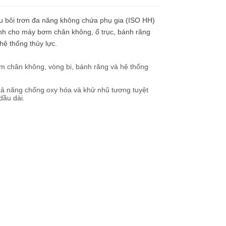
u bôi trơn đa năng không chứa phụ gia (ISO HH)
nh cho máy bơm chân không, ổ trục, bánh răng
hệ thống thủy lực.
m chân không, vòng bi, bánh răng và hệ thống
hả năng chống oxy hóa và khử nhũ tương tuyệt
dầu dài.