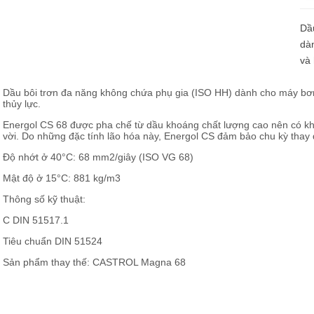
u mỡ cho bộ phận truyền lực
Dầ
u mỡ cho hệ thống lái và giảm sóc
dà
và 
Dầu bôi trơn đa năng không chứa phụ gia (ISO HH) dành cho máy bơ
thủy lực.
Energol CS 68 được pha chế từ dầu khoáng chất lượng cao nên có k
vời. Do những đặc tính lão hóa này, Energol CS đảm bảo chu kỳ thay 
Độ nhớt ở 40°C: 68 mm2/giây (ISO VG 68)
Mật độ ở 15°C: 881 kg/m3
Thông số kỹ thuật:
C DIN 51517.1
Tiêu chuẩn DIN 51524
Sản phẩm thay thế: CASTROL Magna 68