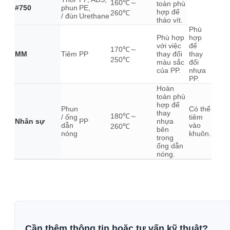
160℃～
toàn phù
#750
phun
PE,
hợp để
260℃
/ đùn
Urethane
tháo vít.
Phù
Phù hợp
hợp
với việc
để
170℃～
MM
Tiêm
PP
thay đổi
thay
250℃
màu sắc
đổi
của PP.
nhựa
PP.
Hoàn
toàn phù
hợp để
Phun
Có thể
thay
180℃～
/ ống
tiêm
Nhân sự
PP
nhựa
dẫn
vào
260℃
bên
nóng
khuôn.
trong
ống dẫn
nóng.
Cần thêm thông tin hoặc tư vấn kỹ thuật?