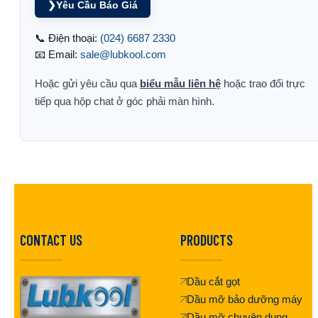
❯
Yêu Cầu Báo Giá
📞 Điện thoại:
(024) 6687 2330
📧 Email:
sale@lubkool.com
Hoặc gửi yêu cầu qua
biểu mẫu liên hệ
hoặc trao đổi trực
tiếp qua hộp chat ở góc phải màn hình.
CONTACT US
PRODUCTS
Dầu cắt gọt
Dầu mỡ bảo dưỡng máy
Dầu mỡ chuyên dụng