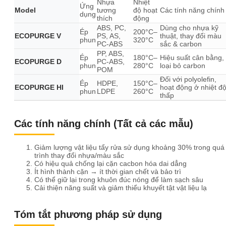
Nhựa
Nhiệt
Ứng
Model
tương
độ hoạt
Các tính năng chính
dụng
thích
động
ABS, PC,
Dùng cho nhựa kỹ
Ép
200°C–
ECOPURGE V
PS, AS,
thuật, thay đổi màu
phun
320°C
PC-ABS
sắc & carbon
PP, ABS,
Ép
180°C–
Hiệu suất cân bằng,
ECOPURGE D
PC-ABS,
phun
280°C
loại bỏ carbon
POM
Đối với polyolefin,
Ép
HDPE,
150°C–
ECOPURGE HI
hoạt động ở nhiệt đ
phun
LDPE
260°C
thấp
Các tính năng chính (Tất cả các mẫu)
Giảm lượng vật liệu tẩy rửa sử dụng khoảng 30% trong quá
trình thay đổi nhựa/màu sắc
Có hiệu quả chống lại cặn cacbon hóa dai dẳng
Ít hình thành cặn → ít thời gian chết và bảo trì
Có thể giữ lại trong khuôn đúc nóng để làm sạch sâu
Cải thiện năng suất và giảm thiểu khuyết tật vật liệu lạ
Tóm tắt phương pháp sử dụng