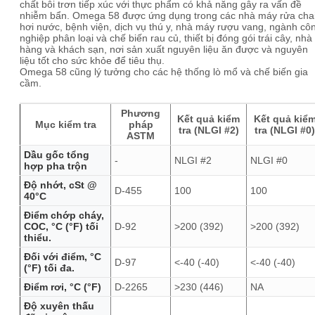
chất bôi trơn tiếp xúc với thực phẩm có khả năng gây ra vấn đề
nhiễm bẩn. Omega 58 được ứng dụng trong các nhà máy rửa cha
hơi nước, bệnh viện, dịch vụ thú y, nhà máy rượu vang, ngành cô
nghiệp phân loại và chế biến rau củ, thiết bị đóng gói trái cây, nhà
hàng và khách sạn, nơi sản xuất nguyên liệu ăn được và nguyên
liệu tốt cho sức khỏe để tiêu thụ.
Omega 58 cũng lý tưởng cho các hệ thống lò mổ và chế biến gia
cầm.
Phương
Kết quả kiểm
Kết quả kiể
Mục kiểm tra
pháp
tra (NLGI #2)
tra (NLGI #0)
ASTM
Dầu gốc tổng
-
NLGI #2
NLGI #0
hợp pha trộn
Độ nhớt, cSt @
D-455
100
100
40°C
Điểm chớp cháy,
COC, °C (°F) tối
D-92
>200 (392)
>200 (392)
thiểu.
Đối với điểm, °C
D-97
<-40 (-40)
<-40 (-40)
(°F) tối đa.
Điểm rơi, °C (°F)
D-2265
>230 (446)
NA
Độ xuyên thấu