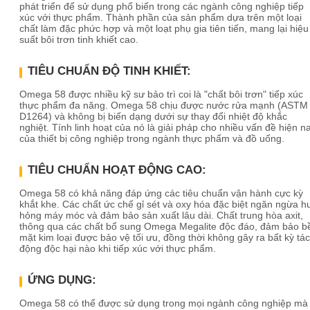
phát triển để sử dụng phổ biến trong các ngành công nghiệp tiếp
xúc với thực phẩm. Thành phần của sản phẩm dựa trên một loại
chất làm đặc phức hợp và một loạt phụ gia tiên tiến, mang lại hiệu
suất bôi trơn tinh khiết cao.
TIÊU CHUẨN ĐỘ TINH KHIẾT:
Omega 58 được nhiều kỹ sư bảo trì coi là "chất bôi trơn" tiếp xúc
thực phẩm đa năng. Omega 58 chịu được nước rửa mạnh (ASTM
D1264) và không bị biến dạng dưới sự thay đổi nhiệt độ khắc
nghiệt. Tính linh hoạt của nó là giải pháp cho nhiều vấn đề hiện n
của thiết bị công nghiệp trong ngành thực phẩm và đồ uống.
TIÊU CHUẨN HOẠT ĐỘNG CAO:
Omega 58 có khả năng đáp ứng các tiêu chuẩn vận hành cực kỳ
khắt khe. Các chất ức chế gỉ sét và oxy hóa đặc biệt ngăn ngừa h
hỏng máy móc và đảm bảo sản xuất lâu dài. Chất trung hòa axit,
thông qua các chất bổ sung Omega Megalite độc ​​đáo, đảm bảo b
mặt kim loại được bảo vệ tối ưu, đồng thời không gây ra bất kỳ tác
động độc hại nào khi tiếp xúc với thực phẩm.
ỨNG DỤNG:
Omega 58 có thể được sử dụng trong mọi ngành công nghiệp mà