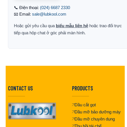
📞 Điện thoại:
(024) 6687 2330
📧 Email:
sale@lubkool.com
Hoặc gửi yêu cầu qua
biểu mẫu liên hệ
hoặc trao đổi trực
tiếp qua hộp chat ở góc phải màn hình.
CONTACT US
PRODUCTS
Dầu cắt gọt
Dầu mỡ bảo dưỡng máy
Dầu mỡ chuyên dụng
Thu hồi tái chế