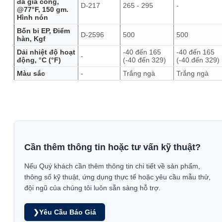
đã gia công,
D-217
265 - 295
-
@77°F, 150 gm.
Hình nón
Bốn bi EP, Điểm
D-2596
500
500
hàn, Kgf
Dải nhiệt độ hoạt
-40 đến 165
-40 đến 165
-
động, °C (°F)
(-40 đến 329)
(-40 đến 329)
Màu sắc
-
Trắng ngà
Trắng ngà
Cần thêm thông tin hoặc tư vấn kỹ thuật?
Nếu Quý khách cần thêm thông tin chi tiết về sản phẩm,
thông số kỹ thuật, ứng dụng thực tế hoặc yêu cầu mẫu thử,
đội ngũ của chúng tôi luôn sẵn sàng hỗ trợ.
❯
Yêu Cầu Báo Giá