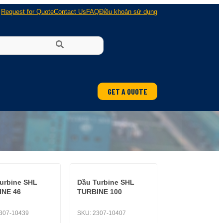
Request for Quote
Contact Us
FAQ
Điều khoản sử dụng
GET A QUOTE
urbine SHL
Dầu Turbine SHL
INE 46
TURBINE 100
307-10439
SKU:
2307-10407