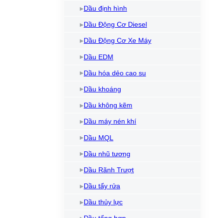
Dầu định hình
Dầu Động Cơ Diesel
Dầu Động Cơ Xe Máy
Dầu EDM
Dầu hóa dẻo cao su
Dầu khoáng
Dầu không kẽm
Dầu máy nén khí
Dầu MQL
Dầu nhũ tương
Dầu Rãnh Trượt
Dầu tẩy rửa
Dầu thủy lực