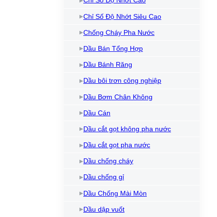
Chỉ Số Độ Nhớt Cao
Dầu làm mát máy cắt Laser
Kem chống kẹt
Dầ
Chỉ Số Độ Nhớt Siêu Cao
Bình xịt mỡ bôi trơn
Dầ
Chống Cháy Pha Nước
Làm sạch và bảo vệ máy
Dầu Bán Tổng Hợp
Dầu NyeTact
Dầu Bánh Răng
Dầu bôi trơn công nghiệp
Dầu Bơm Chân Không
Dầu Cán
Dầu cắt gọt không pha nước
Dầu cắt gọt pha nước
Dầu chống cháy
Dầu chống gỉ
Dầu Chống Mài Mòn
Dầu dập vuốt