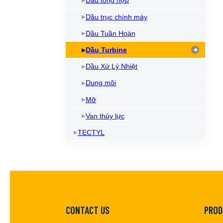
Dầu tổng hợp
Dầu trục chính máy
Dầu Tuần Hoàn
Dầu Turbine
Dầu Xử Lý Nhiệt
Dung môi
Mỡ
Van thủy lực
TECTYL
CONTACT US
PROD