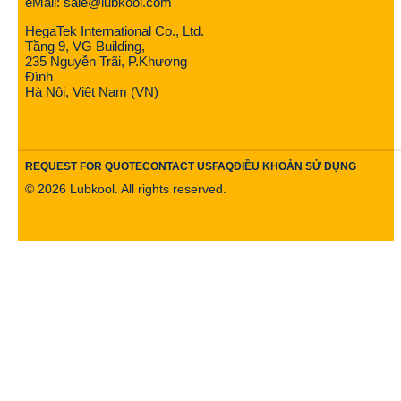
eMail: sale@lubkool.com
HegaTek International Co., Ltd.
Tầng 9, VG Building,
235 Nguyễn Trãi, P.Khương
Đình
Hà Nội, Việt Nam (VN)
REQUEST FOR QUOTE
CONTACT US
FAQ
ĐIỀU KHOẢN SỬ DỤNG
©
2026
Lubkool. All rights reserved.