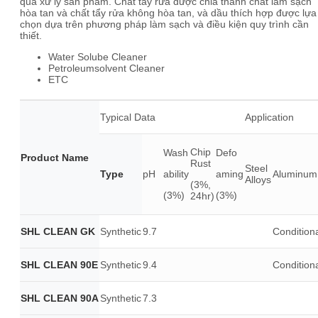
quả xử lý sản phẩm. Chất tẩy rửa được chia thành chất làm sạch
hòa tan và chất tẩy rửa không hòa tan, và dầu thích hợp được lựa
chọn dựa trên phương pháp làm sạch và điều kiện quy trình cần
thiết.
Water Solube Cleaner
Petroleumsolvent Cleaner
ETC
Typical Data
Application
Chip
Wash
Defo
Product Name
Rust
Steel
Type
pH
ability
aming
Aluminum
Alloys
(3%,
(3%)
(3%)
24hr)
SHL CLEAN GK
Synthetic
9.7
Condition
SHL CLEAN 90E
Synthetic
9.4
Condition
SHL CLEAN 90A
Synthetic
7.3