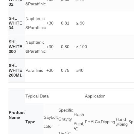
&Paraffinic
32
SHL
Naphtenic
WHITE
+30
0.81
≥ 90
&Paraffinic
34
SHL
Naphtenic
WHITE
+30
0.80
≥ 100
&Paraffinic
300
SHL
WHITE
Paraffinic
+30
0.75
≥40
200M1
Typical Data
Application
Specific
Product
Flash
Name
Saybolt
Gravity
Hand
Type
Fe
Al
Cu
Dipping
Sp
Point,
,
wiping
color
℃
15/4℃