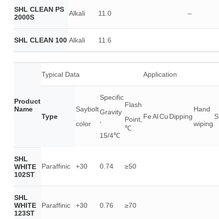
SHL CLEAN PS
Alkali
11.0
–
2000S
SHL CLEAN 100
Alkali
11.6
Typical Data
Application
Specific
Product
Flash
Name
Saybolt
Hand
Gravity
Type
Fe
Al
Cu
Dipping
S
Point,
,
color
wiping
℃
15/4℃
SHL
Paraffinic
+30
0.74
≥50
WHITE
102ST
SHL
WHITE
Paraffinic
+30
0.76
≥70
123ST