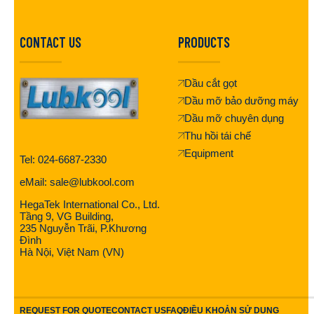
CONTACT US
PRODUCTS
Dầu cắt gọt
Dầu mỡ bảo dưỡng máy
Dầu mỡ chuyên dụng
Thu hồi tái chế
Equipment
Tel: 024-6687-2330
eMail: sale@lubkool.com
HegaTek International Co., Ltd.
Tầng 9, VG Building,
235 Nguyễn Trãi, P.Khương
Đình
Hà Nội, Việt Nam (VN)
REQUEST FOR QUOTE
CONTACT US
FAQ
ĐIỀU KHOẢN SỬ DỤNG