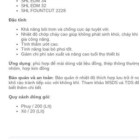
SHL EDM 34
SHL EDM 32
SHL FOUNTCUT 2228
Đặc
tính
:
Khả năng bôi trơn và chống cực áp tuyệt vời.
Nhiệt độ chớp cháy cao giúp không phát sinh khói, cháy khi
gia công nặng.
Tính thấm ướt cao.
Tính năng loại bỏ phoi tốt.
Giảm chi phí sản xuất và nâng cao tuổi thọ thiết bị
Ứng
dụng
: phù hợp để mài dòng vật liệu đồng, thép thông thườn
nhôm, hợp kim đồng
Bảo
quản
và
an
toàn
: Bảo quản ở nhiệt độ thích hợp lưu trữ ở nơ
khô ráo tránh tiếp xúc với không khí. Tham khảo MSDS và TDS đ
biết thêm chi tiết.
Quy
cách
đóng
gói
:
Phuy / 200 (Lít)
Xô / 20 (Lít)