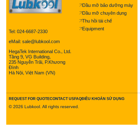
Dầu mỡ bảo dưỡng máy
Dầu mỡ chuyên dụng
Thu hồi tái chế
Equipment
Tel: 024-6687-2330
eMail: sale@lubkool.com
HegaTek International Co., Ltd.
Tầng 9, VG Building,
235 Nguyễn Trãi, P.Khương
Đình
Hà Nội, Việt Nam (VN)
REQUEST FOR QUOTE
CONTACT US
FAQ
ĐIỀU KHOẢN SỬ DỤNG
©
2026
Lubkool. All rights reserved.