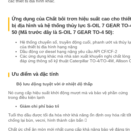
các thiết bị địa hình khác.
Ứng dụng của Chất bôi trơn hiệu suất cao cho thiế
bị địa hình và hệ thống thủy lực S-OIL 7 GEAR TO-
50 (Mã trước đây là S-OIL 7 GEAR TO-4 50):
Hệ thống chuyển số, truyền động cuối, phanh ướt và thủy l
của thiết bị địa hình hạng nặng
Dầu động cơ diesel hạng nặng yêu cầu API CF/CF-2
Các ứng dụng khác mà nhà sản xuất khuyến nghị chất lỏng
đáp ứng thông số kỹ thuật Caterpillar TO-4/TO-4M, Allison 
Ưu điểm và đặc tính
Độ lưu động tuyệt vời ở nhiệt độ thấp
Nó cung cấp hiệu suất khởi động mượt mà và bảo vệ phần cứng
trong điều kiện lạnh
Giảm chi phí bảo trì
Tuổi thọ dầu được tối đa hóa nhờ khả năng ổn định oxy hóa rất tốt
chống lại bùn, vecni, hình thành cặn bẩn 
Chất ức chế ăn mòn mới nhất cung cấp khả năng bảo vệ đáng tin