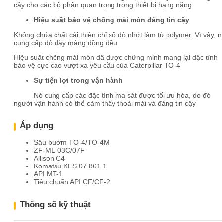
cậy cho các bộ phận quan trọng trong thiết bị hạng nặng
Hiệu suất bảo vệ chống mài mòn đáng tin cậy
Không chứa chất cải thiện chỉ số độ nhớt làm từ polymer. Vì vậy, 
cung cấp độ dày màng đồng đều
Hiệu suất chống mài mòn đã được chứng minh mang lại đặc tính
bảo vệ cực cao vượt xa yêu cầu của Caterpillar TO-4
Sự tiện lợi trong vận hành
Nó cung cấp các đặc tính ma sát được tối ưu hóa, do đó
người vận hành có thể cảm thấy thoải mái và đáng tin cậy
Áp dụng
Sâu bướm TO-4/TO-4M
ZF-ML-03C/07F
Allison C4
Komatsu KES 07.861.1
API MT-1
Tiêu chuẩn API CF/CF-2
Thông số kỹ thuật