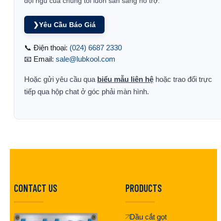
đội ngũ của chúng tôi luôn sẵn sàng hỗ trợ.
❯
Yêu Cầu Báo Giá
📞 Điện thoại:
(024) 6687 2330
📧 Email:
sale@lubkool.com
Hoặc gửi yêu cầu qua
biểu mẫu liên hệ
hoặc trao đổi trực
tiếp qua hộp chat ở góc phải màn hình.
CONTACT US
PRODUCTS
Dầu cắt gọt