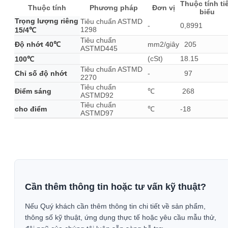
Thuộc tính ti
Thuộc tính
Phương pháp
Đơn vị
biểu
Trọng lượng riêng
Tiêu chuẩn ASTMD
-
0,8991
1298
15/4℃
Tiêu chuẩn
Độ nhớt 40℃
mm2/giây
205
ASTMD445
(cSt)
18.15
100℃
Tiêu chuẩn ASTMD
Chỉ số độ nhớt
-
97
2270
Tiêu chuẩn
Điểm sáng
℃
268
ASTMD92
Tiêu chuẩn
cho điểm
℃
-18
ASTMD97
Cần thêm thông tin hoặc tư vấn kỹ thuật?
Nếu Quý khách cần thêm thông tin chi tiết về sản phẩm,
thông số kỹ thuật, ứng dụng thực tế hoặc yêu cầu mẫu thử,