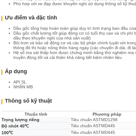
Phù hợp với xe đạp được khuyến nghị sử dụng thông số kỹ thu
Ưu điểm và đặc tính
Dầu gốc tổng hợp hoàn toàn giúp duy trì tình trạng ban đầu củ
Dầu gốc chất lượng tốt giúp động cơ có tuổi thọ cao và chi phí
dầu theo khuyến nghị của nhà sản xuất)
Bôi trơn và bảo vệ động cơ và các bộ phận chính tuyệt vời tron
thông đô thị hoặc nông thôn hàng ngày (các chuyến đi dài, đi l
Hệ số ma sát thấp hơn được chứng minh bằng thử nghiệm ma sá
truyền động tốt và cải thiện khả năng tiết kiệm nhiên liệu
Áp dụng
API SL
NHẬN MB
Thông số kỹ thuật
Thuộc tính
Phương pháp
Trọng lượng riêng
Tiêu chuẩn ASTMD1298
Tiêu chuẩn ASTMD445
Độ nhớt 40℃
Tiêu chuẩn ASTMD445
100℃