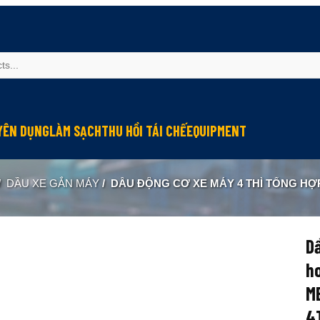
YÊN DỤNG
LÀM SẠCH
THU HỒI TÁI CHẾ
EQUIPMENT
u mỡ cho đầu nối connector
Làm sạch và bảo vệ máy
Thu hồi hơi dầu
Module bôi trơn
/
DẦU XE GẮN MÁY
/
DẦU ĐỘNG CƠ XE MÁY 4 THÌ TỔNG HỢP HOÀN TOÀN S-OIL 7 4T SCOOTER #9 MB 10W-30
u mỡ cho hệ thống điện
Lớp phủ chống ma sát
Tái chế dầu thải
Kiểm tra và quan trắc
g nghiệp
 chống kẹt
Lớp phủ chống rỉ
ormance
u bảo dưỡng cáp
Lớp phủ bảo vệ
Dầ
u mỡ cho tiếp điểm đóng cắt
Chống cứng nước làm mát
h
 dẫn điện
Làm sạch công nghiệp
MB
4
u mỡ cho máy in