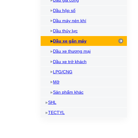
Dầu gia công
Dầu làm mát máy cắt Laser
Kem chống kẹt
Dầ
Dầu hộp số
Bình xịt mỡ bôi trơn
Dầ
Dầu máy nén khí
Làm sạch và bảo vệ máy
Dầu thủy lực
Dầu NyeTact
Dầu xe gắn máy
Dầu xe thương mại
Dầu xe trở khách
LPG/CNG
Mỡ
Sản phẩm khác
SHL
TECTYL