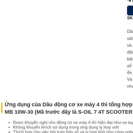
u mỡ cho bộ phận truyền lực
u mỡ cho hệ thống lái và giảm sóc
SK
Dầ
sát
và
dầu
biệ
số 
ổn 
Và 
như
Ứng dụng của Dầu động cơ xe máy 4 thì tổng hợ
MB 10W-30 (Mã trước đây là S-OIL 7 4T SCOOTER
Được khuyến nghị cho động cơ xe máy 4 thì hiện đại như xe ta
Không khuyến khích sử dụng trong ứng dụng ly hợp ướt
Thích hợp cho việc bôi trơn hộp số và ly hợp khô như công ng