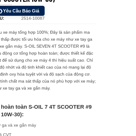
Yêu Cầu Báo Giá
❯
U:
2514-10087
u xe máy tổng hợp 100%; Đây là sản phẩm ma
 thấp được tối ưu hóa cho xe máy như xe tay ga
 xe gắn máy. S-OIL SEVEN 4T SCOOTER #9 là
 động cơ tổng hợp hoàn toàn; được thiết kế đặc
t để sử dụng cho xe máy 4 thì hiệu suất cao. Chỉ
độ nhớt và độ tinh khiết cao của nó mang lại độ
định oxy hóa tuyệt vời và độ sạch của động cơ.
tính chất ma sát thấp của nó phù hợp với xe máy;
 xe tay ga và xe gắn máy.
p hoàn toàn S-OIL 7 4T SCOOTER #9
 10W-30):
y ga và xe gắn máy
hệ CVT