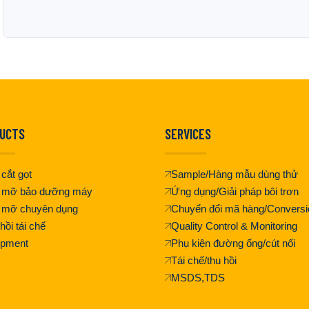
UCTS
SERVICES
cắt gọt
Sample/Hàng mẫu dùng thử
 mỡ bảo dưỡng máy
Ứng dụng/Giải pháp bôi trơn
 mỡ chuyên dụng
Chuyển đổi mã hàng/Conversi
hồi tái chế
Quality Control & Monitoring
ipment
Phụ kiện đường ống/cút nối
Tái chế/thu hồi
MSDS,TDS