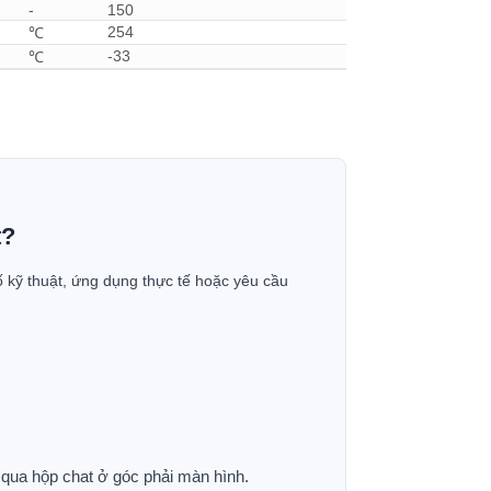
-
150
254
℃
-33
℃
t?
ố kỹ thuật, ứng dụng thực tế hoặc yêu cầu
p qua hộp chat ở góc phải màn hình.