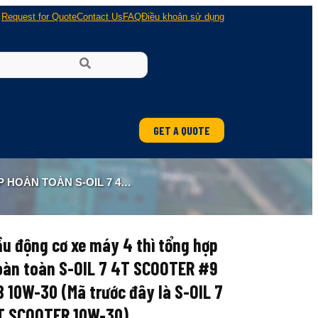
Request for Quote
Contact Us
FAQ
Điều khoản sử dụng
GET A QUOTE
 (MÃ TRƯỚC ĐÂY LÀ S-OIL 7 4T SCOOTER 10W-30)
u động cơ xe máy 4 thì tổng hợp
oàn toàn S-OIL 7 4T SCOOTER #9
 10W-30 (Mã trước đây là S-OIL 7
T SCOOTER 10W-30)