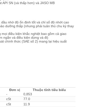
ật API SN (và thấp hơn) và JASO MB
a dầu nhờ độ ổn định tốt và chỉ số độ nhớt cao
 bảo dưỡng thấp (nhưng phải tuân thủ chu kỳ thay
g mọi điều kiện khắc nghiệt bao gồm cả giao
àm ngắn và điều kiện dừng và đi)
t chính thức (SAE số 2) mang lại hiệu suất
Đơn vị
Thuộc tính tiêu biểu
-
0,853
cSt
77.0
cSt
11.9