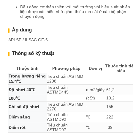
Dầu động cơ thân thiện với môi trường với hiệu suất nhiên
liệu được cải thiện nhờ giảm thiểu ma sát ở các bộ phận
chuyển động
Áp dụng
API SP / ILSAC GF-6
Thông số kỹ thuật
Thuộc tính ti
Thuộc tính
Phương pháp
Đơn vị
biểu
Trọng lượng riêng
Tiêu chuẩn ASTMD
-
-
1298
15/4℃
Tiêu chuẩn
Độ nhớt 40℃
mm2/giây
61,2
ASTMD445
(cSt)
10.2
100℃
Tiêu chuẩn ASTMD
Chỉ số độ nhớt
-
155
2270
Tiêu chuẩn
Điểm sáng
℃
222
ASTMD92
Tiêu chuẩn
Điểm rót
℃
-39
ASTMD97