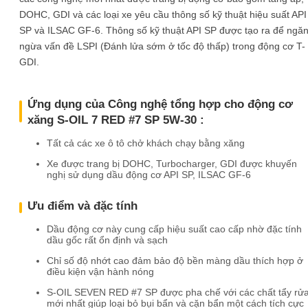
DOHC, GDI và các loại xe yêu cầu thông số kỹ thuật hiệu suất API
SP và ILSAC GF-6. Thông số kỹ thuật API SP được tạo ra để ngă
ngừa vấn đề LSPI (Đánh lửa sớm ở tốc độ thấp) trong động cơ T-
GDI.
Ứng dụng của Công nghệ tổng hợp cho động cơ
xăng S-OIL 7 RED #7 SP 5W-30 :
Tất cả các xe ô tô chở khách chạy bằng xăng
Xe được trang bị DOHC, Turbocharger, GDI được khuyến
nghị sử dụng dầu động cơ API SP, ILSAC GF-6
Ưu điểm và đặc tính
Dầu động cơ này cung cấp hiệu suất cao cấp nhờ đặc tính
dầu gốc rất ổn định và sạch
Chỉ số độ nhớt cao đảm bảo độ bền màng dầu thích hợp ở
điều kiện vận hành nóng
S-OIL SEVEN RED #7 SP được pha chế với các chất tẩy rử
mới nhất giúp loại bỏ bụi bẩn và cặn bẩn một cách tích cực