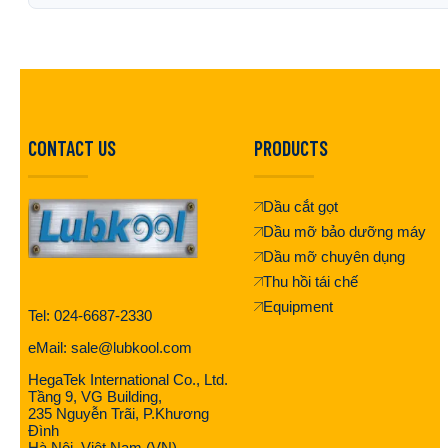
CONTACT US
PRODUCTS
Dầu cắt gọt
Dầu mỡ bảo dưỡng máy
Dầu mỡ chuyên dụng
Thu hồi tái chế
Equipment
Tel: 024-6687-2330
eMail: sale@lubkool.com
HegaTek International Co., Ltd.
Tầng 9, VG Building,
235 Nguyễn Trãi, P.Khương
Đình
Hà Nội, Việt Nam (VN)