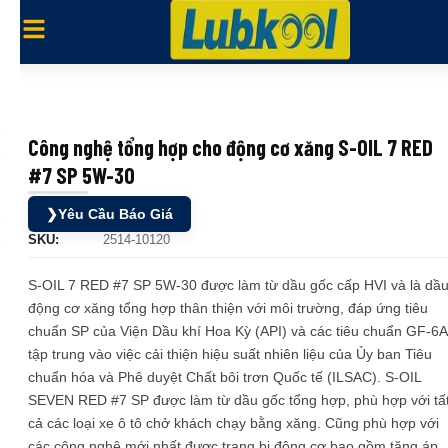
Công nghệ tổng hợp cho động cơ xăng S-OIL 7 RED
#7 SP 5W-30
❯
Yêu Cầu Báo Giá
SKU:
2514-10120
S-OIL 7 RED #7 SP 5W-30 được làm từ dầu gốc cấp HVI và là dầ
động cơ xăng tổng hợp thân thiện với môi trường, đáp ứng tiêu
chuẩn SP của Viện Dầu khí Hoa Kỳ (API) và các tiêu chuẩn GF-6A
tập trung vào việc cải thiện hiệu suất nhiên liệu của Ủy ban Tiêu
chuẩn hóa và Phê duyệt Chất bôi trơn Quốc tế (ILSAC). S-OIL
SEVEN RED #7 SP được làm từ dầu gốc tổng hợp, phù hợp với tấ
cả các loại xe ô tô chở khách chạy bằng xăng. Cũng phù hợp với
các công nghệ mới nhất được trang bị động cơ bao gồm tăng áp,