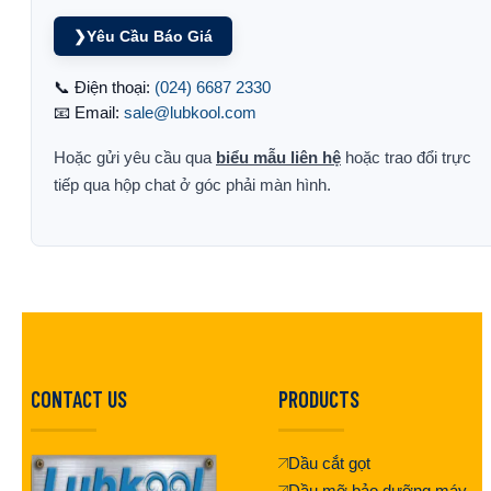
❯
Yêu Cầu Báo Giá
📞 Điện thoại:
(024) 6687 2330
📧 Email:
sale@lubkool.com
Hoặc gửi yêu cầu qua
biểu mẫu liên hệ
hoặc trao đổi trực
tiếp qua hộp chat ở góc phải màn hình.
CONTACT US
PRODUCTS
Dầu cắt gọt
Dầu mỡ bảo dưỡng máy