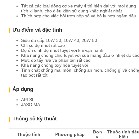
​Tất cả các loại động cơ xe máy 4 thì hiện đại với mọi dung
tích xi lanh, cho điều kiện sử dụng khắc nghiệt nhất
Thích hợp cho việc bôi trơn hộp số và bộ ly hợp ngâm dầu
Ưu điểm và đặc tính
​Siêu đa cấp 10W-30, 10W-40, 20W-50
Chỉ số độ nhớt rất cao
Độ ổn định độ nhớt tuyệt vời khi vận hành
Khả năng chống chịu tuyệt vời của màng dầu ở nhiệt độ ca
Mức độ tẩy rửa và phân tán rất cao
Khả năng chống oxy hóa tuyệt vời
Tính chất chống mài mòn, chống ăn mòn, chống gỉ và chốn
tạo bọt rất tốt
Áp dụng
​API SL
​JASO MA
Thông số kỹ thuật
Đơn
Thuộc tính tiê
Thuộc tính
Phương pháp
vị
biểu