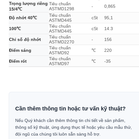
Trọng lượng riêng
Tiêu chuẩn
-
0,865
ASTMD1298
15/4℃
Tiêu chuẩn
Độ nhớt 40℃
cSt
95,1
ASTMD445
Tiêu chuẩn
100℃
cSt
14.3
ASTMD445
Tiêu chuẩn
Chỉ số độ nhớt
-
156
ASTMD2270
Tiêu chuẩn
Điểm sáng
℃
220
ASTMD92
Tiêu chuẩn
Điểm rót
℃
-35
ASTMD97
Cần thêm thông tin hoặc tư vấn kỹ thuật?
Nếu Quý khách cần thêm thông tin chi tiết về sản phẩm,
thông số kỹ thuật, ứng dụng thực tế hoặc yêu cầu mẫu thử,
đội ngũ của chúng tôi luôn sẵn sàng hỗ trợ.